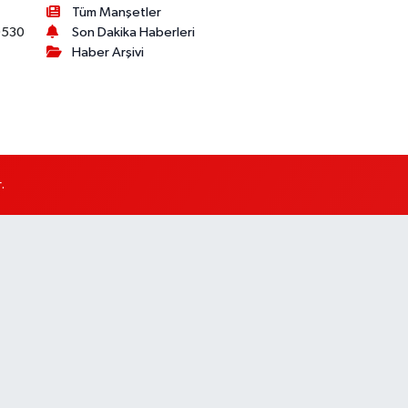
Tüm Manşetler
530
Son Dakika Haberleri
Haber Arşivi
.