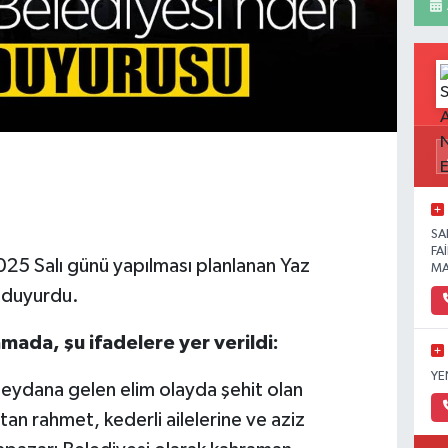
SA
FA
25 Salı günü yapılması planlanan Yaz
MA
i duyurdu.
mada, şu ifadelere yer verildi:
YE
eydana gelen elim olayda şehit olan
n rahmet, kederli ailelerine ve aziz