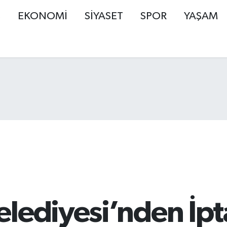
Ş
EKONOMİ
SİYASET
SPOR
YAŞAM
elediyesi’nden İp