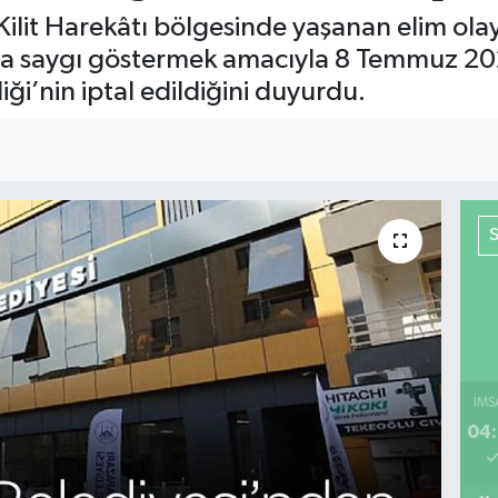
Kilit Harekâtı bölgesinde yaşanan elim ola
ına saygı göstermek amacıyla 8 Temmuz 20
ği’nin iptal edildiğini duyurdu.
İMS
04: