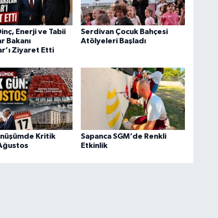
nç, Enerji ve Tabii
Serdivan Çocuk Bahçesi
r Bakanı
Atölyeleri Başladı
r’ı Ziyaret Etti
önüşümde Kritik
Sapanca SGM’de Renkli
 Ağustos
Etkinlik