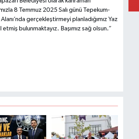
dapazarı Belediyesi olarak kahraman
aygımızla 8 Temmuz 2025 Salı günü Tepekum-
k Alanı’nda gerçekleştirmeyi planladığımız Yaz
al etmiş bulunmaktayız. Başımız sağ olsun.”