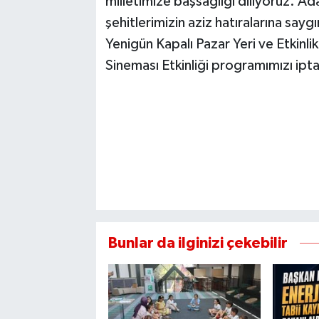
milletimize başsağlığı diliyoruz. A
şehitlerimizin aziz hatıralarına s
Yenigün Kapalı Pazar Yeri ve Etkinli
Sineması Etkinliği programımızı ipt
Bunlar da ilginizi çekebilir