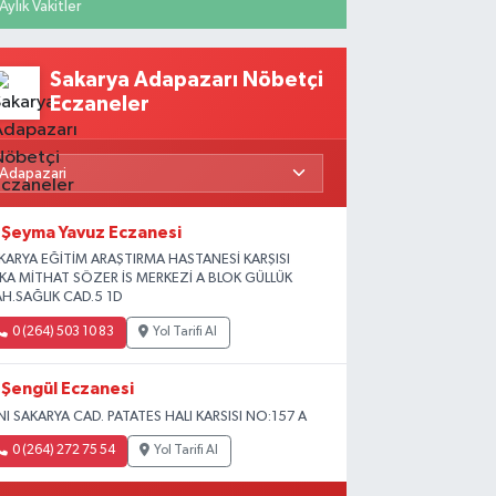
Aylık Vakitler
Sakarya Adapazarı Nöbetçi
Eczaneler
Şeyma Yavuz Eczanesi
KARYA EĞİTİM ARAŞTIRMA HASTANESİ KARŞISI
İKA MİTHAT SÖZER İS MERKEZİ A BLOK GÜLLÜK
H.SAĞLIK CAD.5 1D
0 (264) 503 10 83
Yol Tarifi Al
Şengül Eczanesi
NI SAKARYA CAD. PATATES HALI KARSISI NO:157 A
0 (264) 272 75 54
Yol Tarifi Al