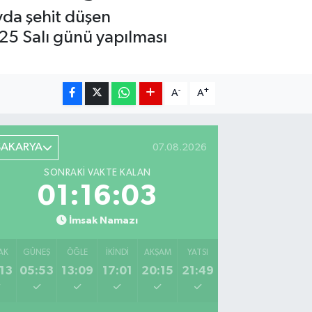
yda şehit düşen
25 Salı günü yapılması
-
+
A
A
SAKARYA
07.08.2026
SONRAKI VAKTE KALAN
01:16:02
İmsak Namazı
AK
GÜNEŞ
ÖĞLE
İKINDI
AKŞAM
YATSI
13
05:53
13:09
17:01
20:15
21:49