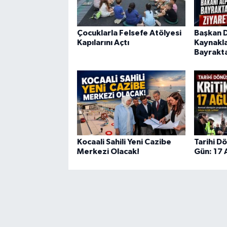
Çocuklarla Felsefe Atölyesi
Başkan Di
Kapılarını Açtı
Kaynakla
Bayrakta
Kocaali Sahili Yeni Cazibe
Tarihi D
Merkezi Olacak!
Gün: 17