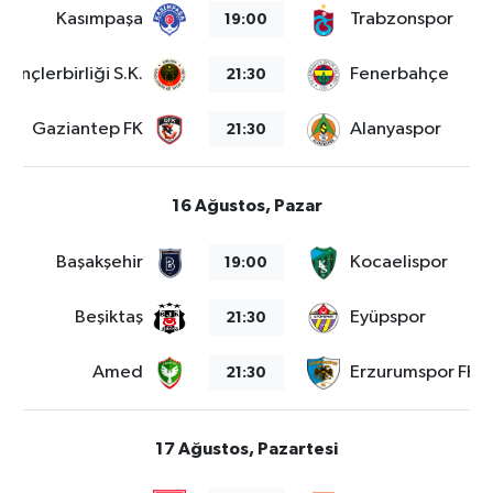
Kasımpaşa
Trabzonspor
19:00
Gençlerbirliği S.K.
Fenerbahçe
21:30
Gaziantep FK
Alanyaspor
21:30
16 Ağustos, Pazar
Başakşehir
Kocaelispor
19:00
Beşiktaş
Eyüpspor
21:30
Amed
Erzurumspor FK
21:30
17 Ağustos, Pazartesi