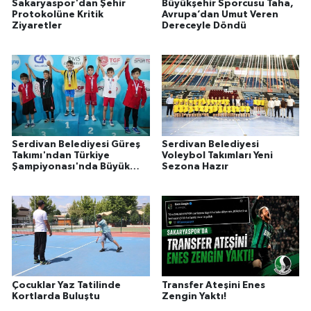
Sakaryaspor'dan Şehir
Büyükşehir Sporcusu Taha,
Protokolüne Kritik
Avrupa’dan Umut Veren
Ziyaretler
Dereceyle Döndü
Serdivan Belediyesi Güreş
Serdivan Belediyesi
Takımı'ndan Türkiye
Voleybol Takımları Yeni
Şampiyonası'nda Büyük
Sezona Hazır
Başarı
Çocuklar Yaz Tatilinde
Transfer Ateşini Enes
Kortlarda Buluştu
Zengin Yaktı!