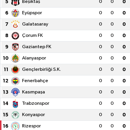
5
Beşiktaş
0
0
0
6
Eyüpspor
0
0
0
7
Galatasaray
0
0
0
8
Çorum FK
0
0
0
9
Gaziantep FK
0
0
0
10
Alanyaspor
0
0
0
11
Gençlerbirliği S.K.
0
0
0
12
Fenerbahçe
0
0
0
13
Kasımpaşa
0
0
0
14
Trabzonspor
0
0
0
15
Konyaspor
0
0
0
16
Rizespor
0
0
0