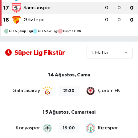
17
Samsunspor
0
0
0
18
Göztepe
0
0
0
UEFA Şamp. Ligi
UEFA Avr. Ligi
Düşme Hattı
Süper Lig Fikstür
14 Ağustos, Cuma
Galatasaray
Çorum FK
21:30
15 Ağustos, Cumartesi
Konyaspor
Rizespor
19:00