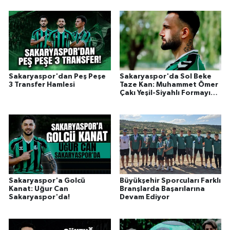
Sakaryaspor'dan Peş Peşe
Sakaryaspor'da Sol Beke
3 Transfer Hamlesi
Taze Kan: Muhammet Ömer
Çakı Yeşil-Siyahlı Formayı
Giydi!
Sakaryaspor'a Golcü
Büyükşehir Sporcuları Farklı
Kanat: Uğur Can
Branşlarda Başarılarına
Sakaryaspor'da!
Devam Ediyor