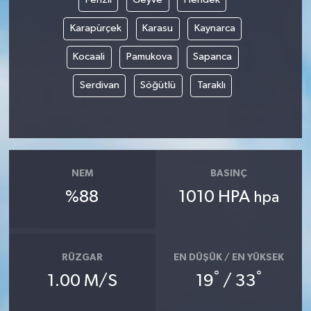
Karapürçek
Karasu
Kaynarca
Kocaali
Pamukova
Sapanca
Serdivan
Söğütlü
Taraklı
NEM
BASINÇ
%88
1010 HPA
hpa
RÜZGAR
EN DÜŞÜK / EN YÜKSEK
°
°
1.00 M/S
19
/ 33