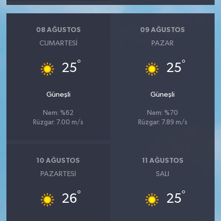
08 AĞUSTOS
09 AĞUSTOS
CUMARTESI
PAZAR
°
°
25
25
Güneşli
Güneşli
Nem: %62
Nem: %70
Rüzgar: 7.00 m/s
Rüzgar: 7.89 m/s
10 AĞUSTOS
11 AĞUSTOS
PAZARTESI
SALI
°
°
26
25