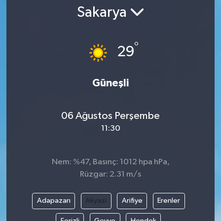
Sakarya
°
29
Güneşli
06 Ağustos Perşembe
11:30
Nem: %47, Basınç: 1012 hpa hPa,
Rüzgar: 2.31 m/s
Adapazarı
Akyazı
Arifiye
Erenler
Ferizli
Geyve
Hendek