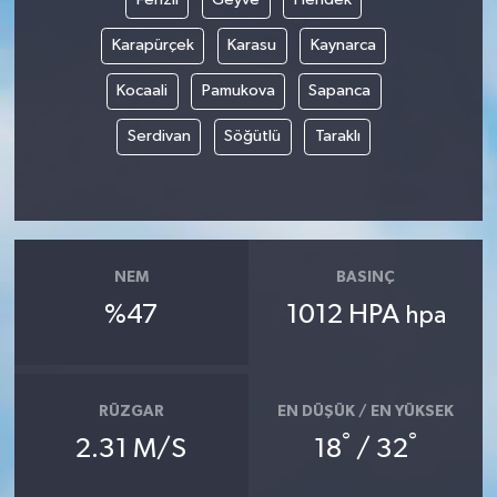
Karapürçek
Karasu
Kaynarca
Kocaali
Pamukova
Sapanca
Serdivan
Söğütlü
Taraklı
NEM
BASINÇ
%47
1012 HPA
hpa
RÜZGAR
EN DÜŞÜK / EN YÜKSEK
°
°
2.31 M/S
18
/ 32