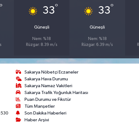
°
°
°
33
33
Güneşli
Güneşli
Nem: %18
Nem: %18
s
Rüzgar: 8.39 m/s
Rüzgar: 6.39 m/s
Sakarya Nöbetçi Eczaneler
Sakarya Hava Durumu
Sakarya Namaz Vakitleri
Sakarya Trafik Yoğunluk Haritası
Puan Durumu ve Fikstür
Tüm Manşetler
530
Son Dakika Haberleri
Haber Arşivi