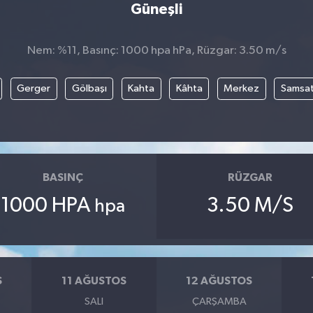
Güneşli
Nem: %11, Basınç: 1000 hpa hPa, Rüzgar: 3.50 m/s
Gerger
Gölbaşı
Kahta
Kâhta
Merkez
Samsa
BASINÇ
RÜZGAR
1000 HPA
3.50 M/S
hpa
S
11 AĞUSTOS
12 AĞUSTOS
SALI
ÇARŞAMBA