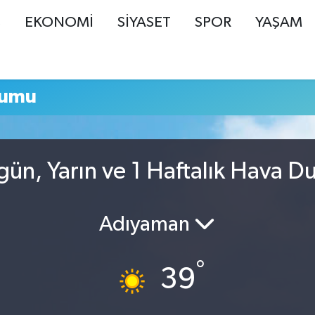
Ş
EKONOMİ
SİYASET
SPOR
YAŞAM
rumu
ün, Yarın ve 1 Haftalık Hava D
Adıyaman
°
39