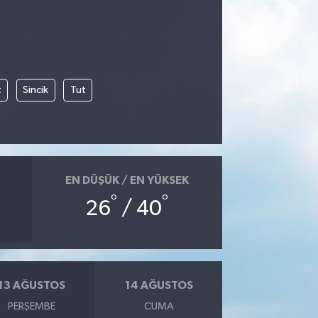
t
Sincik
Tut
EN DÜŞÜK / EN YÜKSEK
°
°
26
/ 40
13 AĞUSTOS
14 AĞUSTOS
PERŞEMBE
CUMA