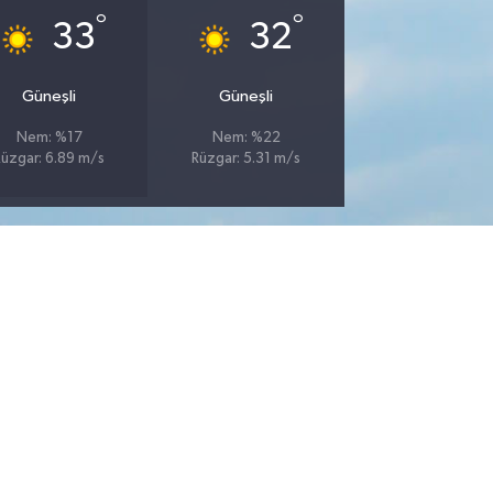
°
°
33
32
Güneşli
Güneşli
Nem: %17
Nem: %22
Rüzgar: 6.89 m/s
Rüzgar: 5.31 m/s