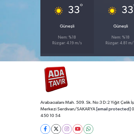
°
33
33
Güneşli
Güneşli
Nem: %18
Nem: %18
Rüzgar: 4.19 m/s
Rüzgar: 4.81 m/
Arabacıalanı Mah. 509. Sk. No:3 D:2 Yiğit Çelik İş
Merkezi Serdivan/SAKARYA
[email protected]
0
450 10 54