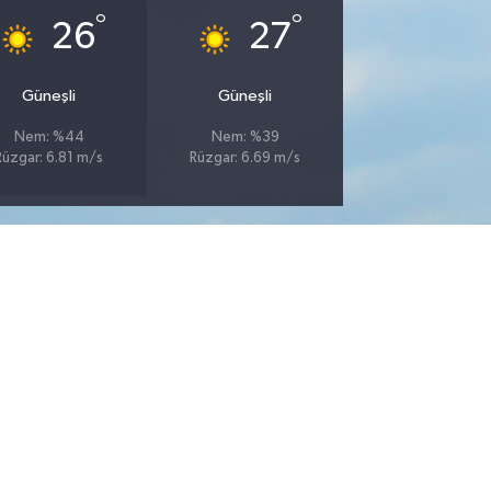
°
°
26
27
Güneşli
Güneşli
Nem: %44
Nem: %39
Rüzgar: 6.81 m/s
Rüzgar: 6.69 m/s