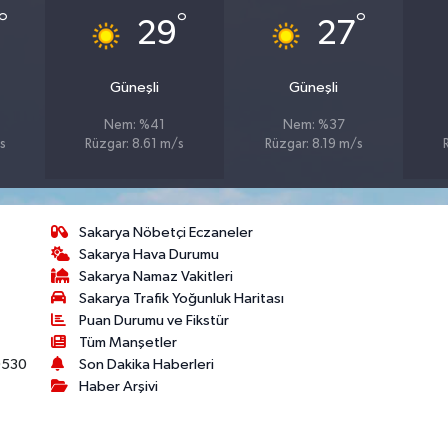
°
°
°
29
27
Güneşli
Güneşli
Nem: %41
Nem: %37
s
Rüzgar: 8.61 m/s
Rüzgar: 8.19 m/s
Sakarya Nöbetçi Eczaneler
Sakarya Hava Durumu
Sakarya Namaz Vakitleri
Sakarya Trafik Yoğunluk Haritası
Puan Durumu ve Fikstür
Tüm Manşetler
530
Son Dakika Haberleri
Haber Arşivi