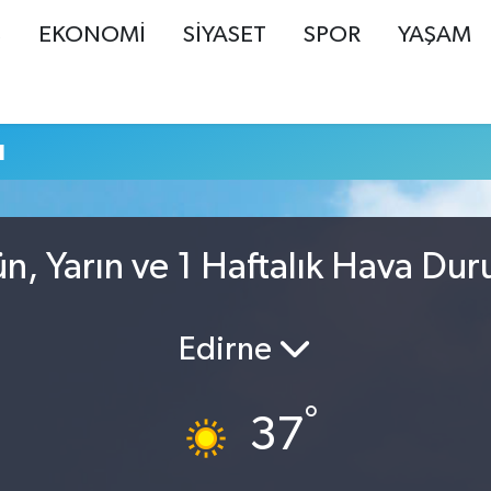
Ş
EKONOMİ
SİYASET
SPOR
YAŞAM
u
n, Yarın ve 1 Haftalık Hava Du
Edirne
°
37