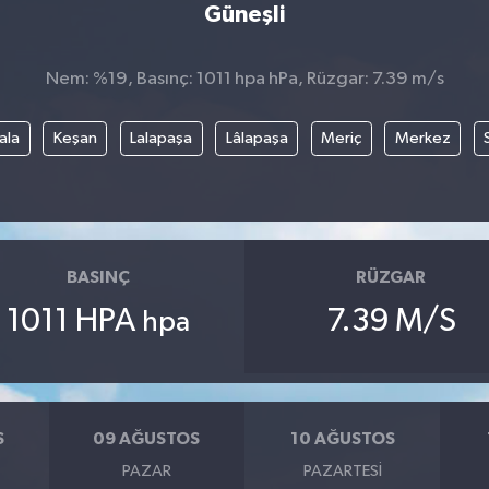
Güneşli
Nem: %19, Basınç: 1011 hpa hPa, Rüzgar: 7.39 m/s
ala
Keşan
Lalapaşa
Lâlapaşa
Meriç
Merkez
BASINÇ
RÜZGAR
1011 HPA
7.39 M/S
hpa
S
09 AĞUSTOS
10 AĞUSTOS
PAZAR
PAZARTESI