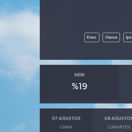
Enez
Havsa
İps
NEM
%19
07 AĞUSTOS
08 AĞUSTO
CUMA
CUMARTESI