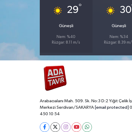
°
29
30
Güneşli
Güneşli
Nem: %40
Nem: %34
Rüzgar: 8.11 m/s
Rüzgar: 8.39 m/
Arabacıalanı Mah. 509. Sk. No:3 D:2 Yiğit Çelik İş
Merkezi Serdivan/SAKARYA
[email protected]
0
450 10 54