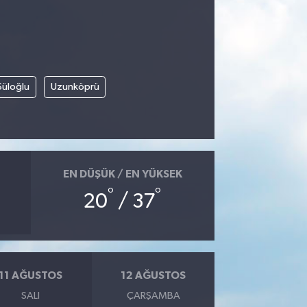
Süloğlu
Uzunköprü
EN DÜŞÜK / EN YÜKSEK
°
°
20
/ 37
11 AĞUSTOS
12 AĞUSTOS
SALI
ÇARŞAMBA