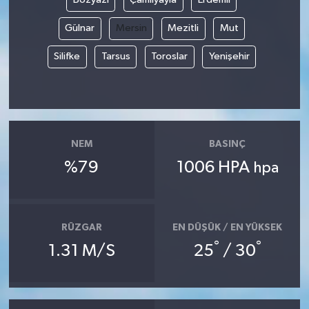
Gülnar
Mersin
Mezitli
Mut
Silifke
Tarsus
Toroslar
Yenişehir
NEM
BASINÇ
%79
1006 HPA
hpa
RÜZGAR
EN DÜŞÜK / EN YÜKSEK
°
°
1.31 M/S
25
/ 30