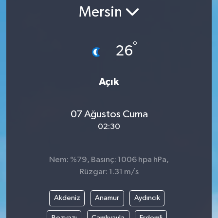
Mersin
°
26
Açık
07 Ağustos Cuma
02:30
Nem: %79, Basınç: 1006 hpa hPa,
Rüzgar: 1.31 m/s
Akdeniz
Anamur
Aydıncık
Bozyazı
Çamlıyayla
Erdemli