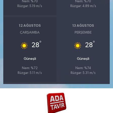
Nem: %70
Nem: %70
Rüzgar: 5.19 m/s
Rüzgar: 4.89 m/s
12 AĞUSTOS
13 AĞUSTOS
ÇARŞAMBA
PERŞEMBE
°
°
28
28
Güneşli
Güneşli
Nem: %72
Nem: %74
Rüzgar: 5.11 m/s
Rüzgar: 5.31 m/s