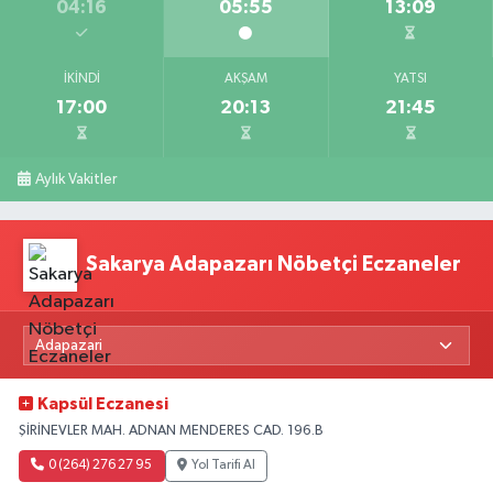
04:16
05:55
13:09
İKINDI
AKŞAM
YATSI
17:00
20:13
21:45
Aylık Vakitler
Sakarya Adapazarı Nöbetçi Eczaneler
Kapsül Eczanesi
ŞİRİNEVLER MAH. ADNAN MENDERES CAD. 196.B
0 (264) 276 27 95
Yol Tarifi Al