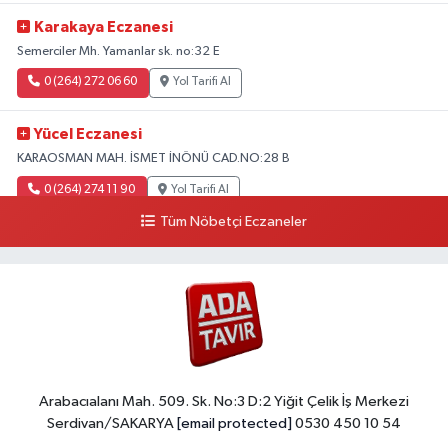
Karakaya Eczanesi
Semerciler Mh. Yamanlar sk. no:32 E
0 (264) 272 06 60
Yol Tarifi Al
Yücel Eczanesi
KARAOSMAN MAH. İSMET İNÖNÜ CAD.NO:28 B
0 (264) 274 11 90
Yol Tarifi Al
Tüm Nöbetçi Eczaneler
Arabacıalanı Mah. 509. Sk. No:3 D:2 Yiğit Çelik İş Merkezi
Serdivan/SAKARYA
[email protected]
0530 450 10 54