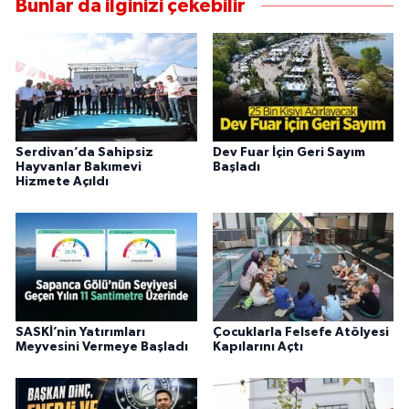
Bunlar da ilginizi çekebilir
Serdivan’da Sahipsiz
Dev Fuar İçin Geri Sayım
Hayvanlar Bakımevi
Başladı
Hizmete Açıldı
SASKİ’nin Yatırımları
Çocuklarla Felsefe Atölyesi
Meyvesini Vermeye Başladı
Kapılarını Açtı