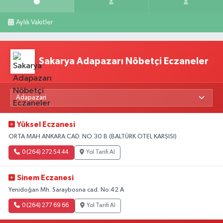
Aylık Vakitler
Sakarya Adapazarı Nöbetçi Eczaneler
Yüksel Eczanesi
ORTA MAH ANKARA CAD. NO 30 B (BALTÜRK OTEL KARŞISI)
0 (264) 272 54 44
Yol Tarifi Al
Sinem Eczanesi
Yenidoğan Mh. Saraybosna cad. No:42 A
0 (264) 277 69 66
Yol Tarifi Al