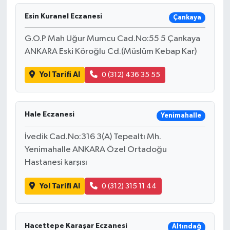
Esin Kuranel Eczanesi
Çankaya
G.O.P Mah Uğur Mumcu Cad.No:55 5 Çankaya
ANKARA Eski Köroğlu Cd.(Müslüm Kebap Kar)
Yol Tarifi Al
0 (312) 436 35 55
Hale Eczanesi
Yenimahalle
İvedik Cad.No:316 3(A) Tepealtı Mh.
Yenimahalle ANKARA Özel Ortadoğu
Hastanesi karşısı
Yol Tarifi Al
0 (312) 315 11 44
Hacettepe Karaşar Eczanesi
Altındağ