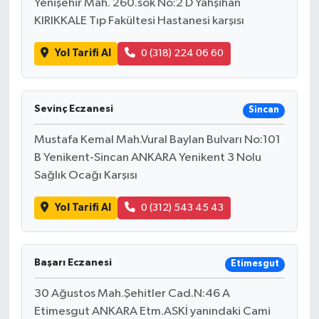
Yenişehir Mah. 260.sok No:2 D Yahşihan
KIRIKKALE Tıp Fakültesi Hastanesi karşısı
Yol Tarifi Al
0 (318) 224 06 60
Sevinç Eczanesi
Sincan
Mustafa Kemal Mah.Vural Baylan Bulvarı No:101
B Yenikent-Sincan ANKARA Yenikent 3 Nolu
Sağlık Ocağı Karşısı
Yol Tarifi Al
0 (312) 543 45 43
Başarı Eczanesi
Etimesgut
30 Ağustos Mah.Şehitler Cad.N:46 A
Etimesgut ANKARA Etm.ASKİ yanındaki Cami