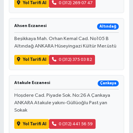
Yol Tarifi Al
0 (312) 269 07 47
Ahsen Eczanesi
Altındağ
Beşikkaya Mah. Orhan Kemal Cad. No105 B
Altındağ ANKARA Hüseyingazi Kültür Mer.üstü
Yol Tarifi Al
0 (312) 375 03 82
Atakule Eczanesi
Çankaya
Hoşdere Cad. Piyade Sok. No:26 A Çankaya
ANKARA Atakule yakını-Güllüoğlu Past.yan
Sokak
Yol Tarifi Al
0 (312) 441 56 59