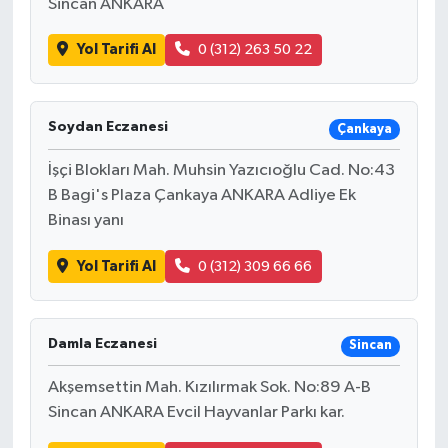
Sincan ANKARA
Yol Tarifi Al
0 (312) 263 50 22
Soydan Eczanesi
Çankaya
İşçi Blokları Mah. Muhsin Yazıcıoğlu Cad. No:43
B Bagi's Plaza Çankaya ANKARA Adliye Ek
Binası yanı
Yol Tarifi Al
0 (312) 309 66 66
Damla Eczanesi
Sincan
Akşemsettin Mah. Kızılırmak Sok. No:89 A-B
Sincan ANKARA Evcil Hayvanlar Parkı kar.