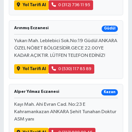
Yol Tarifi Al
0 (312) 736 11 95
Arınmış Eczanesi
Güdül
Yukarı Mah. Leblebici Sok.No:19 Güdül ANKARA
ÖZEL NÖBET BÖLGESİDİR.GECE 22.00YE
KADAR AÇIKTIR. LÜTFEN TELEFON EDİNİZ!
Yol Tarifi Al
0 (530) 117 85 89
Alper Yılmaz Eczanesi
Kazan
Kayı Mah. Ahi Evran Cad. No:23 E
Kahramankazan ANKARA Şehit Tunahan Doktur
ASM yanı