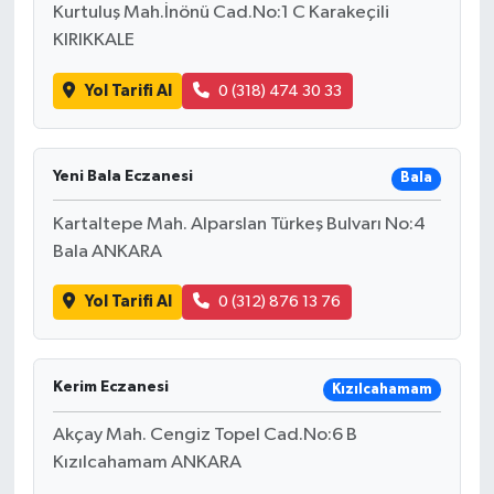
Kurtuluş Mah.İnönü Cad.No:1 C Karakeçili
KIRIKKALE
Yol Tarifi Al
0 (318) 474 30 33
Yeni Bala Eczanesi
Bala
Kartaltepe Mah. Alparslan Türkeş Bulvarı No:4
Bala ANKARA
Yol Tarifi Al
0 (312) 876 13 76
Kerim Eczanesi
Kızılcahamam
Akçay Mah. Cengiz Topel Cad.No:6 B
Kızılcahamam ANKARA