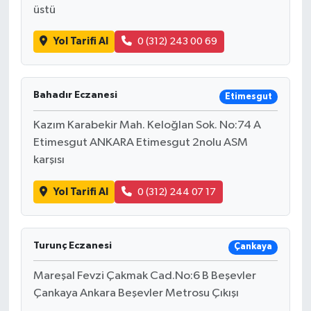
üstü
Yol Tarifi Al
0 (312) 243 00 69
Bahadır Eczanesi
Etimesgut
Kazım Karabekir Mah. Keloğlan Sok. No:74 A
Etimesgut ANKARA Etimesgut 2nolu ASM
karşısı
Yol Tarifi Al
0 (312) 244 07 17
Turunç Eczanesi
Çankaya
Mareşal Fevzi Çakmak Cad.No:6 B Beşevler
Çankaya Ankara Beşevler Metrosu Çıkışı