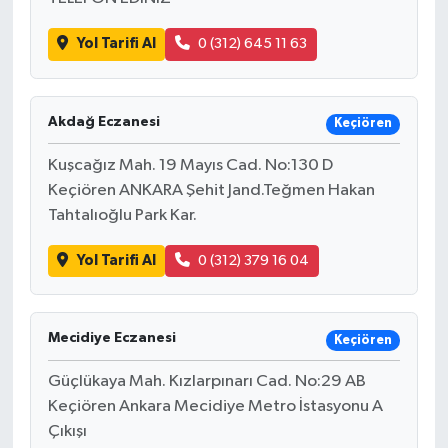
Yol Tarifi Al
0 (312) 645 11 63
Akdağ Eczanesi
Keçiören
Kuşcağız Mah. 19 Mayıs Cad. No:130 D
Keçiören ANKARA Şehit Jand.Teğmen Hakan
Tahtalıoğlu Park Kar.
Yol Tarifi Al
0 (312) 379 16 04
Mecidiye Eczanesi
Keçiören
Güçlükaya Mah. Kızlarpınarı Cad. No:29 AB
Keçiören Ankara Mecidiye Metro İstasyonu A
Çıkışı