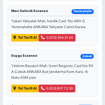
Mavi Gelincik Eczanesi
Yenimahalle
Yukarı Yahyalar Mah. İvedik Cad. No:480 G
Yenimahalle ANKARA Yahyalar Camii Karşısı
Yol Tarifi Al
0 (312) 504 51 40
Duygu Eczanesi
Çubuk
Yıldırım Beyazıt Mah. İzzet Begoviç Cad.No:95
A Çubuk ANKARA İlçe Jandarma Kom.Karş.-6
Nolu ASM yanı
Yol Tarifi Al
0 (312) 837 72 50