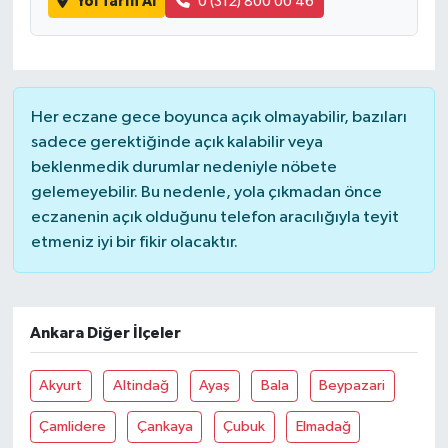
Yol Tarifi Al
0 (312) 800 00 46
Her eczane gece boyunca açık olmayabilir, bazıları
sadece gerektiğinde açık kalabilir veya
beklenmedik durumlar nedeniyle nöbete
gelemeyebilir. Bu nedenle, yola çıkmadan önce
eczanenin açık olduğunu telefon aracılığıyla teyit
etmeniz iyi bir fikir olacaktır.
Ankara Diğer İlçeler
Akyurt
Altindağ
Ayaş
Bala
Beypazari
Çamlidere
Çankaya
Çubuk
Elmadağ