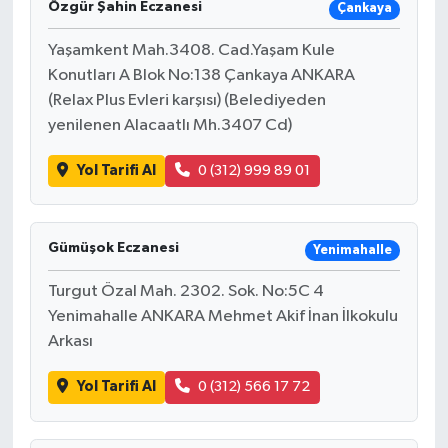
Özgür Şahin Eczanesi
Çankaya
Yaşamkent Mah.3408. Cad.Yaşam Kule
Konutları A Blok No:138 Çankaya ANKARA
(Relax Plus Evleri karşısı) (Belediyeden
yenilenen Alacaatlı Mh.3407 Cd)
Yol Tarifi Al
0 (312) 999 89 01
Gümüşok Eczanesi
Yenimahalle
Turgut Özal Mah. 2302. Sok. No:5C 4
Yenimahalle ANKARA Mehmet Akif İnan İlkokulu
Arkası
Yol Tarifi Al
0 (312) 566 17 72