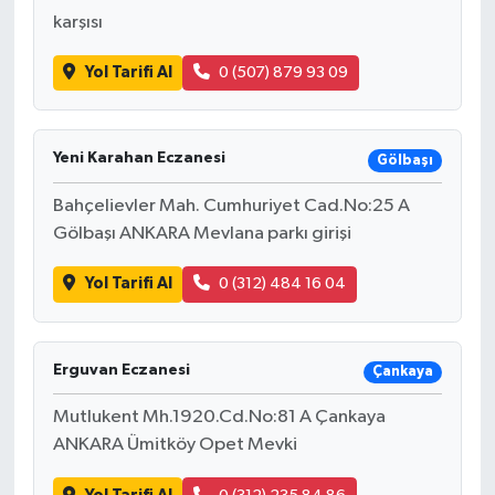
karşısı
Yol Tarifi Al
0 (507) 879 93 09
Yeni Karahan Eczanesi
Gölbaşı
Bahçelievler Mah. Cumhuriyet Cad.No:25 A
Gölbaşı ANKARA Mevlana parkı girişi
Yol Tarifi Al
0 (312) 484 16 04
Erguvan Eczanesi
Çankaya
Mutlukent Mh.1920.Cd.No:81 A Çankaya
ANKARA Ümitköy Opet Mevki