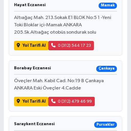
Hayat Eczanesi
Mamak
Altıağaç Mah. 213.Sokak E1 BLOK No:5 1 -Yeni
Toki Bloklar içi-Mamak ANKARA
205.Sk.Altıağaç otobüs sondurak solu
Yol Tarifi Al
0 (312) 544 17 23
Borabay Eczanesi
Çankaya
Öveçler Mah. Kabil Cad. No:19 B Çankaya
ANKARA Eski Öveçler 4.Cadde
Yol Tarifi Al
0 (312) 479 46 99
Saraykent Eczanesi
Pursaklar