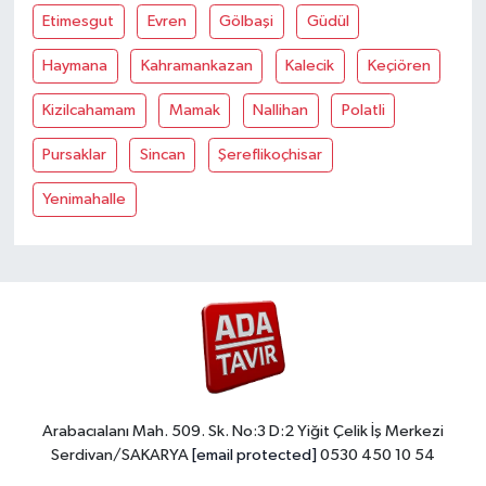
Etimesgut
Evren
Gölbaşi
Güdül
Haymana
Kahramankazan
Kalecik
Keçiören
Kizilcahamam
Mamak
Nallihan
Polatli
Pursaklar
Sincan
Şereflikoçhisar
Yenimahalle
Arabacıalanı Mah. 509. Sk. No:3 D:2 Yiğit Çelik İş Merkezi
Serdivan/SAKARYA
[email protected]
0530 450 10 54