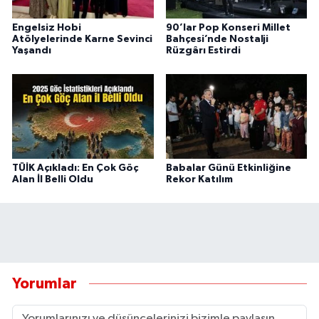
Engelsiz Hobi
90’lar Pop Konseri Millet
Atölyelerinde Karne Sevinci
Bahçesi’nde Nostalji
Yaşandı
Rüzgârı Estirdi
TÜİK Açıkladı: En Çok Göç
Babalar Günü Etkinliğine
Alan İl Belli Oldu
Rekor Katılım
Yorumlar