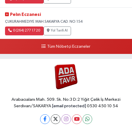
Pelın Eczanesi
ÇUKURAHMEDIYE MAH.SAKARYA CAD. NO:154
0 (264) 277 17 20
Yol Tarifi Al
Tüm Nöbetçi Eczaneler
Arabacıalanı Mah. 509. Sk. No:3 D:2 Yiğit Çelik İş Merkezi
Serdivan/SAKARYA
[email protected]
0530 450 10 54