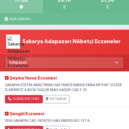
17:02
20:16
21:50
Aylık Vakitler
Sakarya Adapazarı Nöbetçi Eczaneler
Şeyma Yavuz Eczanesi
SAKARYA EĞİTİM ARAŞTIRMA HASTANESİ KARŞISI FAİKA MİTHAT SÖZER
İS MERKEZİ A BLOK GÜLLÜK MAH.SAĞLIK CAD.5 1D
0 (264) 503 10 83
Yol Tarifi Al
Şengül Eczanesi
YENI SAKARYA CAD. PATATES HALI KARSISI NO:157 A