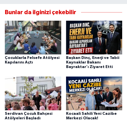
Bunlar da ilginizi çekebilir
Çocuklarla Felsefe Atölyesi
Başkan Dinç, Enerji ve Tabii
Kapılarını Açtı
Kaynaklar Bakanı
Bayraktar’ı Ziyaret Etti
Serdivan Çocuk Bahçesi
Kocaali Sahili Yeni Cazibe
Atölyeleri Başladı
Merkezi Olacak!