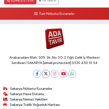
0 (264) 272 75 54
Yol Tarifi Al
Tüm Nöbetçi Eczaneler
Arabacıalanı Mah. 509. Sk. No:3 D:2 Yiğit Çelik İş Merkezi
Serdivan/SAKARYA
[email protected]
0530 450 10 54
Sakarya Nöbetçi Eczaneler
Sakarya Hava Durumu
Sakarya Namaz Vakitleri
Sakarya Trafik Yoğunluk Haritası