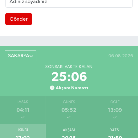
Gönder
SAKARYA
06.08.2026
SONRAKI VAKTE KALAN
25:05
Akşam Namazı
İMSAK
GÜNEŞ
ÖĞLE
04:11
05:52
13:09
İKINDI
AKŞAM
YATSI