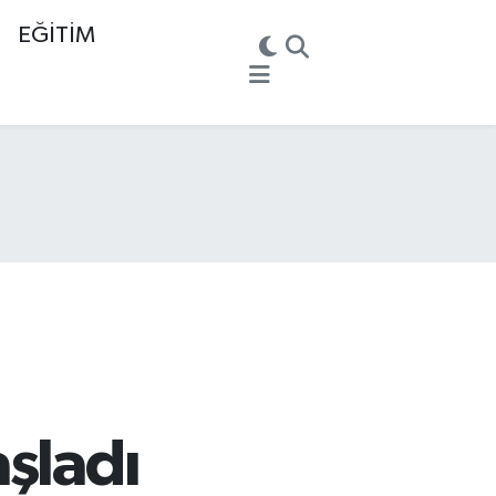
EĞİTİM
şladı