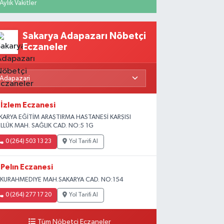
Aylık Vakitler
Sakarya Adapazarı Nöbetçi
Eczaneler
İzlem Eczanesi
KARYA EĞİTİM ARAŞTIRMA HASTANESİ KARŞISI
LLÜK MAH. SAĞLIK CAD. NO:5 1G
0 (264) 503 13 23
Yol Tarifi Al
Pelın Eczanesi
KURAHMEDIYE MAH.SAKARYA CAD. NO:154
0 (264) 277 17 20
Yol Tarifi Al
Tüm Nöbetçi Eczaneler