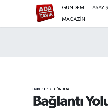
GÜNDEM
ASAYİ
GÜNDEM
GÜNDEM
Sakarya Nöbetçi Eczaneler
MAGAZİN
ASAYİŞ
ASAYİŞ
Sakarya Hava Durumu
EKONOMİ
EKONOMİ
Sakarya Namaz Vakitleri
SİYASET
SİYASET
Sakarya Trafik Yoğunluk Haritası
SPOR
SPOR
Süper Lig Puan Durumu ve Fikstür
YAŞAM
YAŞAM
Tüm Manşetler
HABERLER
GÜNDEM
EĞİTİM
EĞİTİM
Son Dakika Haberleri
Bağlantı Yol
MAGAZİN
MAGAZİN
Haber Arşivi