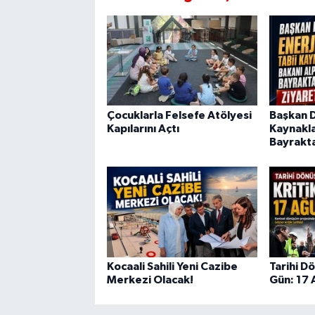
Çocuklarla Felsefe Atölyesi
Başkan Di
Kapılarını Açtı
Kaynakla
Bayrakta
Kocaali Sahili Yeni Cazibe
Tarihi D
Merkezi Olacak!
Gün: 17