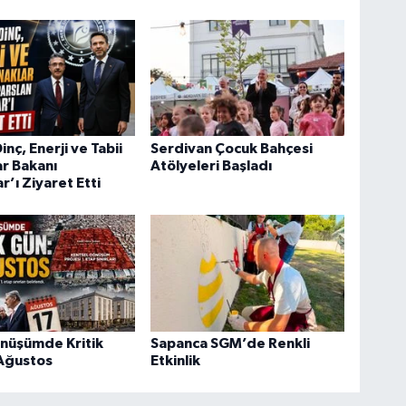
nç, Enerji ve Tabii
Serdivan Çocuk Bahçesi
r Bakanı
Atölyeleri Başladı
r’ı Ziyaret Etti
önüşümde Kritik
Sapanca SGM’de Renkli
 Ağustos
Etkinlik