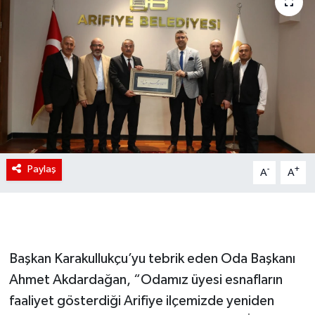
Paylaş
-
+
A
A
Başkan Karakullukçu’yu tebrik eden Oda Başkanı
Ahmet Akdardağan, “Odamız üyesi esnafların
faaliyet gösterdiği Arifiye ilçemizde yeniden