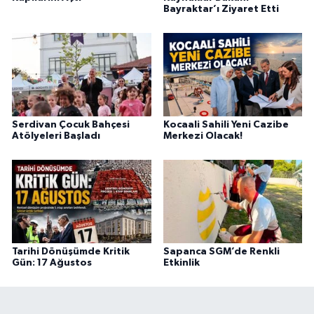
Bayraktar’ı Ziyaret Etti
Serdivan Çocuk Bahçesi
Kocaali Sahili Yeni Cazibe
Atölyeleri Başladı
Merkezi Olacak!
Tarihi Dönüşümde Kritik
Sapanca SGM’de Renkli
Gün: 17 Ağustos
Etkinlik