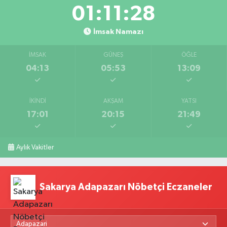
01:11:27
İmsak Namazı
İMSAK
GÜNEŞ
ÖĞLE
04:13
05:53
13:09
İKINDI
AKŞAM
YATSI
17:01
20:15
21:49
Aylık Vakitler
Sakarya Adapazarı Nöbetçi Eczaneler