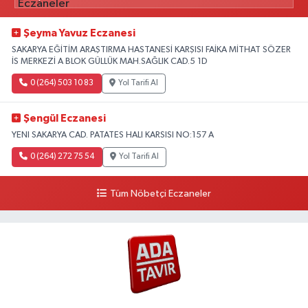
Şeyma Yavuz Eczanesi
SAKARYA EĞİTİM ARAŞTIRMA HASTANESİ KARŞISI FAİKA MİTHAT SÖZER
İS MERKEZİ A BLOK GÜLLÜK MAH.SAĞLIK CAD.5 1D
0 (264) 503 10 83
Yol Tarifi Al
Şengül Eczanesi
YENI SAKARYA CAD. PATATES HALI KARSISI NO:157 A
0 (264) 272 75 54
Yol Tarifi Al
Tüm Nöbetçi Eczaneler