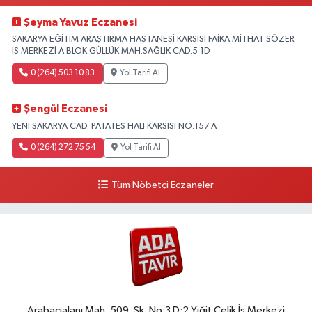
Şeyma Yavuz Eczanesi
SAKARYA EĞİTİM ARAŞTIRMA HASTANESİ KARŞISI FAİKA MİTHAT SÖZER
İS MERKEZİ A BLOK GÜLLÜK MAH.SAĞLIK CAD.5 1D
0 (264) 503 10 83
Yol Tarifi Al
Şengül Eczanesi
YENI SAKARYA CAD. PATATES HALI KARSISI NO:157 A
0 (264) 272 75 54
Yol Tarifi Al
Tüm Nöbetçi Eczaneler
Arabacıalanı Mah. 509. Sk. No:3 D:2 Yiğit Çelik İş Merkezi