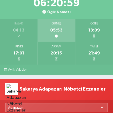
06:20:58
Öğle Namazı
İMSAK
GÜNEŞ
ÖĞLE
04:13
05:53
13:09
İKINDI
AKŞAM
YATSI
17:01
20:15
21:49
Aylık Vakitler
Sakarya Adapazarı Nöbetçi Eczaneler