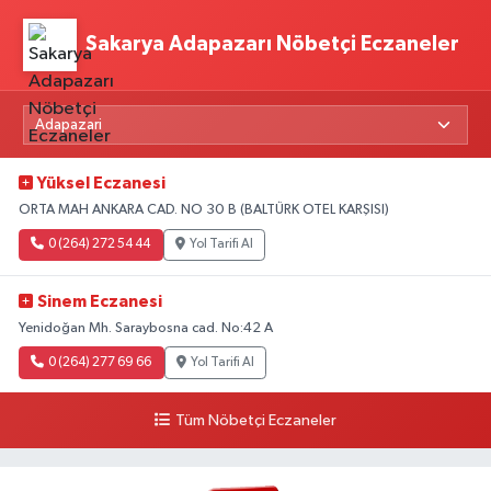
Sakarya Adapazarı Nöbetçi Eczaneler
Yüksel Eczanesi
ORTA MAH ANKARA CAD. NO 30 B (BALTÜRK OTEL KARŞISI)
0 (264) 272 54 44
Yol Tarifi Al
Sinem Eczanesi
Yenidoğan Mh. Saraybosna cad. No:42 A
0 (264) 277 69 66
Yol Tarifi Al
Tüm Nöbetçi Eczaneler