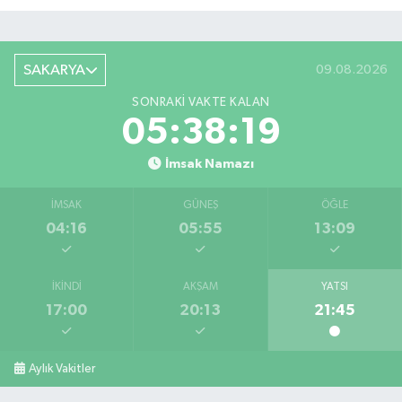
SAKARYA
09.08.2026
SONRAKI VAKTE KALAN
05:38:18
İmsak Namazı
İMSAK
GÜNEŞ
ÖĞLE
04:16
05:55
13:09
İKINDI
AKŞAM
YATSI
17:00
20:13
21:45
Aylık Vakitler