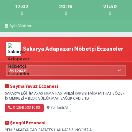
17:02
20:16
21:50
Aylık Vakitler
Sakarya Adapazarı Nöbetçi Eczaneler
Şeyma Yavuz Eczanesi
SAKARYA EĞİTİM ARAŞTIRMA HASTANESİ KARŞISI FAİKA MİTHAT SÖZER
İS MERKEZİ A BLOK GÜLLÜK MAH.SAĞLIK CAD.5 1D
0 (264) 503 10 83
Yol Tarifi Al
Şengül Eczanesi
YENI SAKARYA CAD. PATATES HALI KARSISI NO:157 A