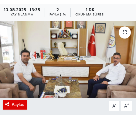
13.08.2025 - 13:35
2
1 DK
YAYINLANMA
PAYLAŞIM
OKUNMA SÜRESI
Paylaş
-
+
A
A