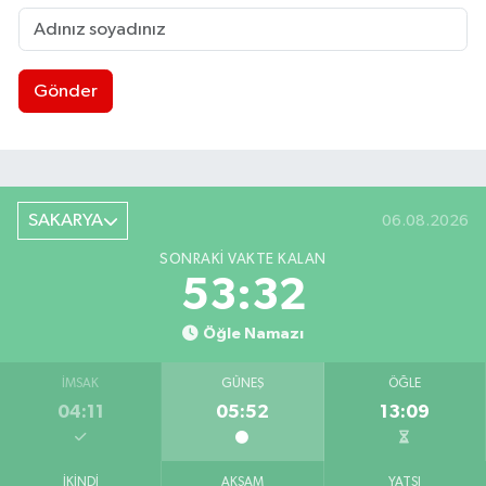
Gönder
SAKARYA
06.08.2026
SONRAKI VAKTE KALAN
53:31
Öğle Namazı
İMSAK
GÜNEŞ
ÖĞLE
04:11
05:52
13:09
İKINDI
AKŞAM
YATSI