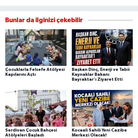
Bunlar da ilginizi çekebilir
Çocuklarla Felsefe Atölyesi
Başkan Dinç, Enerji ve Tabii
Kapılarını Açtı
Kaynaklar Bakanı
Bayraktar’ı Ziyaret Etti
Serdivan Çocuk Bahçesi
Kocaali Sahili Yeni Cazibe
Atölyeleri Başladı
Merkezi Olacak!