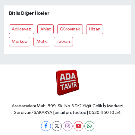
Bitlis Diğer İlçeler
Adilcevaz
Ahlat
Güroymak
Hizan
Merkez
Mutki
Tatvan
Arabacıalanı Mah. 509. Sk. No:3 D:2 Yiğit Çelik İş Merkezi
Serdivan/SAKARYA
[email protected]
0530 450 10 54