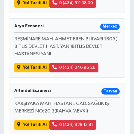
Yol Tarifi Al
0 (434) 511 38 00
Arya Eczanesi
Merkez
BEŞMİNARE MAH. AHMET EREN BULVARI 1305(
BİTLİS DEVLET HAST. YANI)BİTLİS DEVLET
HASTANESİ YANI
Yol Tarifi Al
0 (434) 246 86 26
Altındal Eczanesi
Tatvan
KARŞIYAKA MAH. HASTANE CAD. SAĞLIK İŞ
MERKEZİ NO:20 B(RAHVA MEVKİ)
Yol Tarifi Al
0 (434) 829 13 81