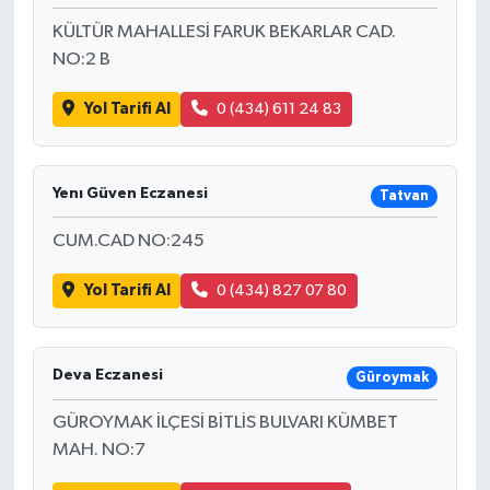
KÜLTÜR MAHALLESİ FARUK BEKARLAR CAD.
NO:2 B
Yol Tarifi Al
0 (434) 611 24 83
Yenı Güven Eczanesi
Tatvan
CUM.CAD NO:245
Yol Tarifi Al
0 (434) 827 07 80
Deva Eczanesi
Güroymak
GÜROYMAK İLÇESİ BİTLİS BULVARI KÜMBET
MAH. NO:7