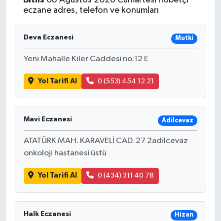
eczane adres, telefon ve konumları
Deva Eczanesi
Mutki
Yeni Mahalle Kiler Caddesi no:12 E
Yol Tarifi Al
0 (553) 454 12 21
Mavi Eczanesi
Adilcevaz
ATATÜRK MAH. KARAVELİ CAD. 27 2adilcevaz
onkoloji hastanesi üstü
Yol Tarifi Al
0 (434) 311 40 78
Halk Eczanesi
Hizan