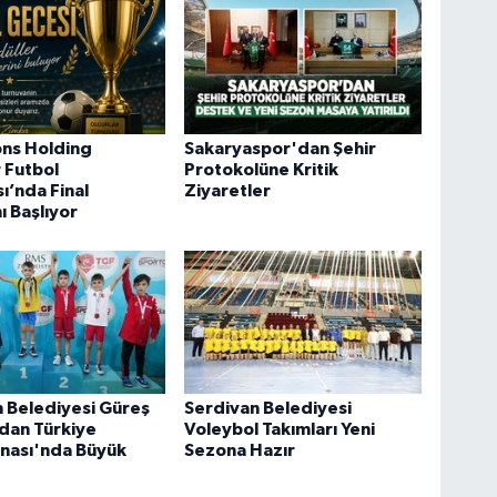
ons Holding
Sakaryaspor'dan Şehir
 Futbol
Protokolüne Kritik
ı’nda Final
Ziyaretler
 Başlıyor
 Belediyesi Güreş
Serdivan Belediyesi
dan Türkiye
Voleybol Takımları Yeni
nası'nda Büyük
Sezona Hazır