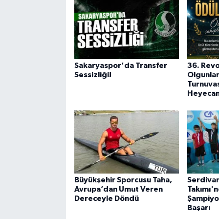
Sakaryaspor'da Transfer
36. Rev
Sessizliği!
Olgunlar
Turnuvas
Heyecanı
Büyükşehir Sporcusu Taha,
Serdivan
Avrupa’dan Umut Veren
Takımı'n
Dereceyle Döndü
Şampiyo
Başarı