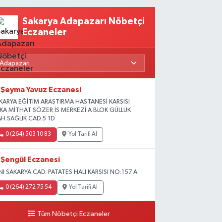
Sakarya Adapazarı Nöbetçi
Eczaneler
Şeyma Yavuz Eczanesi
KARYA EĞİTİM ARAŞTIRMA HASTANESİ KARŞISI
İKA MİTHAT SÖZER İS MERKEZİ A BLOK GÜLLÜK
H.SAĞLIK CAD.5 1D
0 (264) 503 10 83
Yol Tarifi Al
Şengül Eczanesi
NI SAKARYA CAD. PATATES HALI KARSISI NO:157 A
0 (264) 272 75 54
Yol Tarifi Al
Tüm Nöbetçi Eczaneler