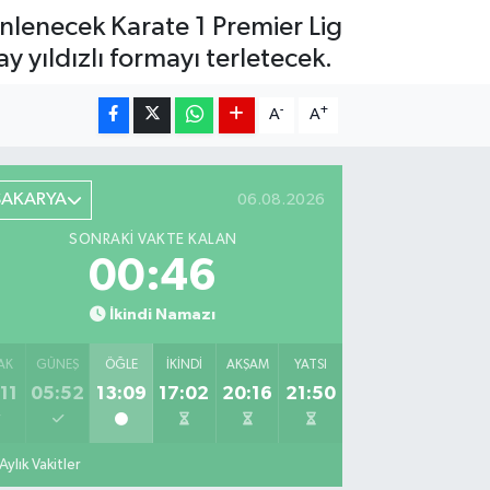
enlenecek Karate 1 Premier Lig
 yıldızlı formayı terletecek.
-
+
A
A
SAKARYA
06.08.2026
SONRAKI VAKTE KALAN
00:44
İkindi Namazı
AK
GÜNEŞ
ÖĞLE
İKINDI
AKŞAM
YATSI
11
05:52
13:09
17:02
20:16
21:50
Aylık Vakitler