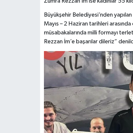
Zümra Rezzan İm ise kadınlar 55 k
Büyükşehir Belediyesi’nden yapılan
Mayıs – 2 Haziran tarihleri arasınd
müsabakalarında milli formayı terl
Rezzan İm’e başarılar dileriz” denild