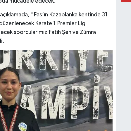
iloda mücadele edecek.
 açıklamada, “Fas’ın Kazablanka kentinde 31
a düzenlenecek Karate 1 Premier Lig
etecek sporcularımız Fatih Şen ve Zümra
i.