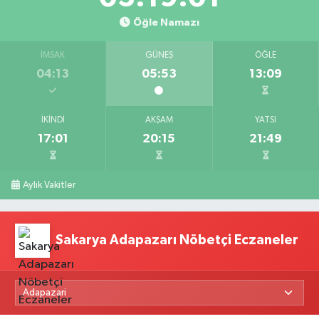
Öğle Namazı
İMSAK
GÜNEŞ
ÖĞLE
04:13
05:53
13:09
İKINDI
AKŞAM
YATSI
17:01
20:15
21:49
Aylık Vakitler
Sakarya Adapazarı Nöbetçi Eczaneler