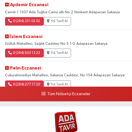
Aydemir Eczanesi
Camili-1 1507 Ada Tuğba Camii altı No:2 Yenikent Adapazarı Sakarya
0 (264) 251 02 02
Yol Tarifi Al
İzlem Eczanesi
Güllük Mahallesi, Sağlık Caddesi No:5 1-G Adapazarı Sakarya
0 (264) 503 13 23
Yol Tarifi Al
Pelın Eczanesi
Çukurahmediye Mahallesi, Sakarya Caddesi, No:154 Adapazarı Sakarya
0 (264) 277 17 20
Yol Tarifi Al
Tüm Nöbetçi Eczaneler