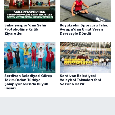
Sakaryaspor'dan Şehir
Büyükşehir Sporcusu Taha,
Protokolüne Kritik
Avrupa’dan Umut Veren
Ziyaretler
Dereceyle Döndü
Serdivan Belediyesi Güreş
Serdivan Belediyesi
Takımı'ndan Türkiye
Voleybol Takımları Yeni
Şampiyonası'nda Büyük
Sezona Hazır
Başarı