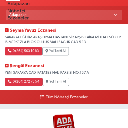
Şeyma Yavuz Eczanesi
SAKARYA EĞİTİM ARAŞTIRMA HASTANESİ KARŞISI FAİKA MİTHAT SÖZER
İS MERKEZİ A BLOK GÜLLÜK MAH.SAĞLIK CAD.5 1D
0 (264) 503 10 83
Yol Tarifi Al
Şengül Eczanesi
YENI SAKARYA CAD. PATATES HALI KARSISI NO:157 A
0 (264) 272 75 54
Yol Tarifi Al
Tüm Nöbetçi Eczaneler