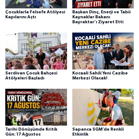
Çocuklarla Felsefe Atölyesi
Başkan Dinç, Enerji ve Tabii
Kapılarını Açtı
Kaynaklar Bakanı
Bayraktar’ı Ziyaret Etti
Serdivan Çocuk Bahçesi
Kocaali Sahili Yeni Cazibe
Atölyeleri Başladı
Merkezi Olacak!
Tarihi Dönüşümde Kritik
Sapanca SGM’de Renkli
Gün: 17 Ağustos
Etkinlik