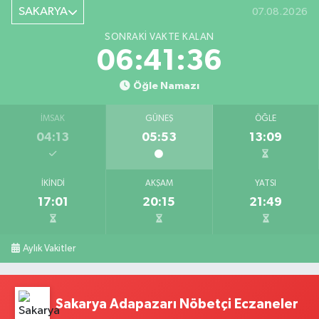
SAKARYA
07.08.2026
SONRAKI VAKTE KALAN
06:41:35
Öğle Namazı
İMSAK
GÜNEŞ
ÖĞLE
04:13
05:53
13:09
İKINDI
AKŞAM
YATSI
17:01
20:15
21:49
Aylık Vakitler
Sakarya Adapazarı Nöbetçi Eczaneler