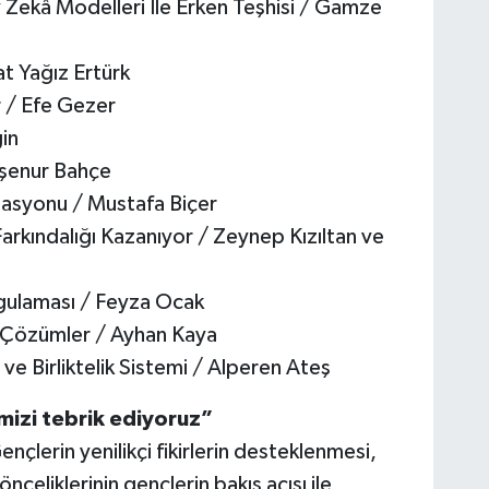
y Zekâ Modelleri İle Erken Teşhisi / Gamze
at Yağız Ertürk
r / Efe Gezer
in
yşenur Bahçe
igasyonu / Mustafa Biçer
arkındalığı Kazanıyor / Zeynep Kızıltan ve
gulaması / Feyza Ocak
n Çözümler / Ayhan Kaya
 Birliktelik Sistemi / Alperen Ateş
mizi tebrik ediyoruz”
ençlerin yenilikçi fikirlerin desteklenmesi,
nceliklerinin gençlerin bakış açısı ile