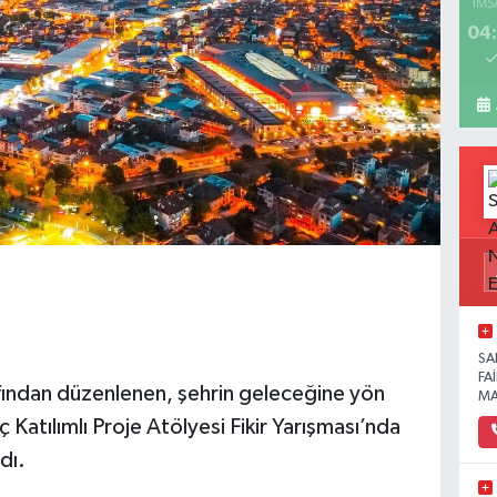
İMS
04:
SA
FA
fından düzenlenen, şehrin geleceğine yön
MA
ç Katılımlı Proje Atölyesi Fikir Yarışması’nda
dı.