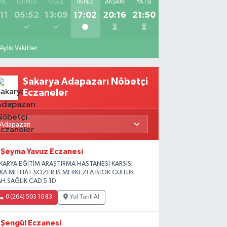
AK
GÜNEŞ
ÖĞLE
İKINDI
AKŞAM
YATSI
11
05:52
13:09
17:02
20:16
21:50
Aylık Vakitler
Sakarya Adapazarı Nöbetçi
Eczaneler
Şeyma Yavuz Eczanesi
KARYA EĞİTİM ARAŞTIRMA HASTANESİ KARŞISI
İKA MİTHAT SÖZER İS MERKEZİ A BLOK GÜLLÜK
H.SAĞLIK CAD.5 1D
0 (264) 503 10 83
Yol Tarifi Al
Şengül Eczanesi