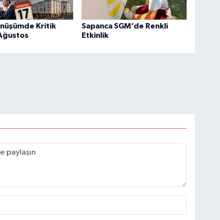
önüşümde Kritik
Sapanca SGM’de Renkli
 Ağustos
Etkinlik