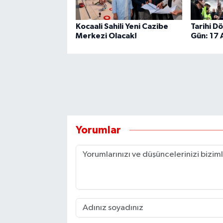
Kocaali Sahili Yeni Cazibe
Tarihi D
Merkezi Olacak!
Gün: 17
Yorumlar