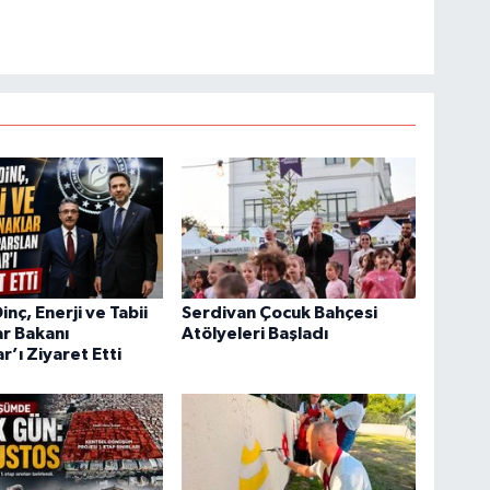
nç, Enerji ve Tabii
Serdivan Çocuk Bahçesi
r Bakanı
Atölyeleri Başladı
r’ı Ziyaret Etti