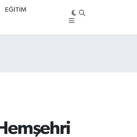
EĞİTİM
e Hemşehri