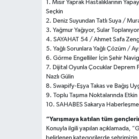
1. Mısır Yaprak Hastalıklarının Yapa
Seçkin
2. Deniz Suyundan Tatlı Suya / Mur
3. Yağmur Yağıyor, Sular Toplanıyo
4. SAYAHAT 54 / Ahmet Safa Zeng
5. Yağlı Sorunlara Yağlı Çözüm / A
6. Görme Engelliler İçin Şehir Nav
7. Dijital Oyunla Çocuklar Deprem F
Nazlı Gülin
8. Swapify-Eşya Takas ve Bağış Uy
9. Toplu Taşıma Noktalarında Etki
10. SAHABES Sakarya Haberleşme ve
“Yarışmaya katılan tüm gençleri
Konuyla ilgili yapılan açıklamada, “G
belirlenen kategorilerde şehrimizin ö