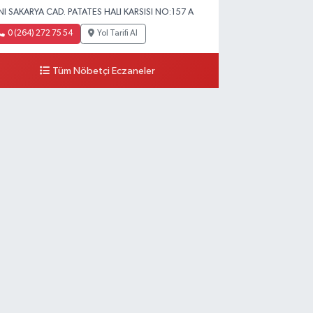
NI SAKARYA CAD. PATATES HALI KARSISI NO:157 A
0 (264) 272 75 54
Yol Tarifi Al
Tüm Nöbetçi Eczaneler