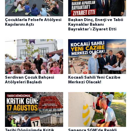
Çocuklarla Felsefe Atölyesi
Başkan Dinç, Enerji ve Tabii
Kapılarını Açtı
Kaynaklar Bakanı
Bayraktar’ı Ziyaret Etti
Serdivan Çocuk Bahçesi
Kocaali Sahili Yeni Cazibe
Atölyeleri Başladı
Merkezi Olacak!
Tarihi Dönüşümde Kritik
Sapanca SGM’de Renkli