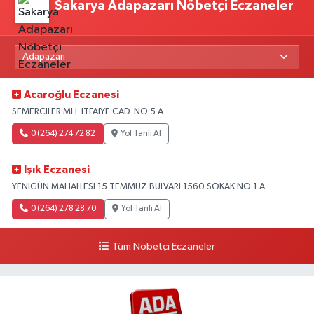
Sakarya Adapazarı Nöbetçi Eczaneler
Acaroğlu Eczanesi
SEMERCİLER MH. İTFAİYE CAD. NO:5 A
0 (264) 274 72 82
Yol Tarifi Al
Işık Eczanesi
YENİGÜN MAHALLESİ 15 TEMMUZ BULVARI 1560 SOKAK NO:1 A
0 (264) 278 28 70
Yol Tarifi Al
Tüm Nöbetçi Eczaneler