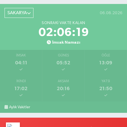
SAKARYA
06.08.2026
SONRAKI VAKTE KALAN
02:06:18
İmsak Namazı
İMSAK
GÜNEŞ
ÖĞLE
04:11
05:52
13:09
İKINDI
AKŞAM
YATSI
17:02
20:16
21:50
Aylık Vakitler