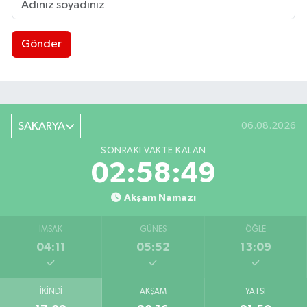
Gönder
SAKARYA
06.08.2026
SONRAKI VAKTE KALAN
02:58:48
Akşam Namazı
İMSAK
GÜNEŞ
ÖĞLE
04:11
05:52
13:09
İKINDI
AKŞAM
YATSI