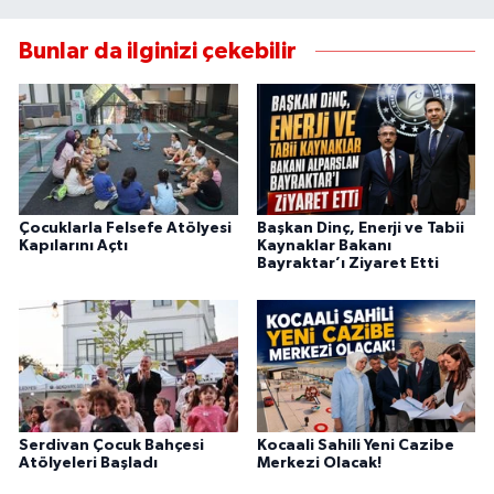
Bunlar da ilginizi çekebilir
Çocuklarla Felsefe Atölyesi
Başkan Dinç, Enerji ve Tabii
Kapılarını Açtı
Kaynaklar Bakanı
Bayraktar’ı Ziyaret Etti
Serdivan Çocuk Bahçesi
Kocaali Sahili Yeni Cazibe
Atölyeleri Başladı
Merkezi Olacak!