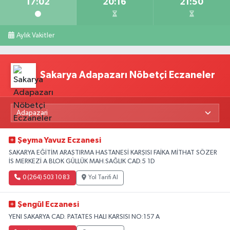
17:02
20:16
21:50
Aylık Vakitler
Sakarya Adapazarı Nöbetçi Eczaneler
Şeyma Yavuz Eczanesi
SAKARYA EĞİTİM ARAŞTIRMA HASTANESİ KARŞISI FAİKA MİTHAT SÖZER
İS MERKEZİ A BLOK GÜLLÜK MAH.SAĞLIK CAD.5 1D
0 (264) 503 10 83
Yol Tarifi Al
Şengül Eczanesi
YENI SAKARYA CAD. PATATES HALI KARSISI NO:157 A