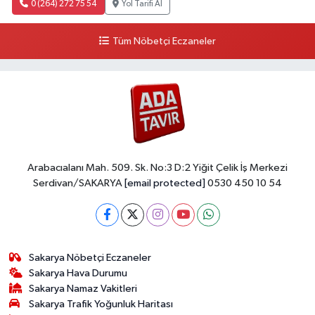
0 (264) 272 75 54
Yol Tarifi Al
Tüm Nöbetçi Eczaneler
Arabacıalanı Mah. 509. Sk. No:3 D:2 Yiğit Çelik İş Merkezi
Serdivan/SAKARYA
[email protected]
0530 450 10 54
Sakarya Nöbetçi Eczaneler
Sakarya Hava Durumu
Sakarya Namaz Vakitleri
Sakarya Trafik Yoğunluk Haritası