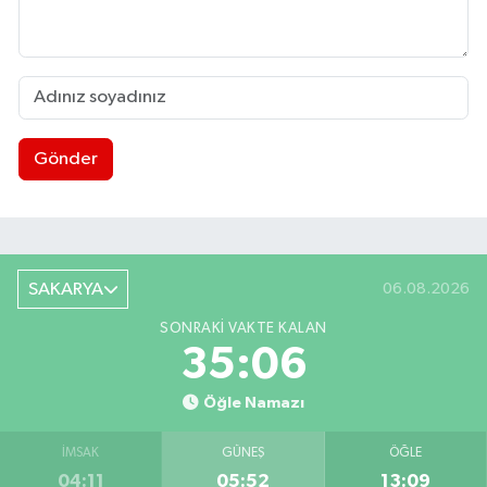
Gönder
SAKARYA
06.08.2026
SONRAKI VAKTE KALAN
35:05
Öğle Namazı
İMSAK
GÜNEŞ
ÖĞLE
04:11
05:52
13:09