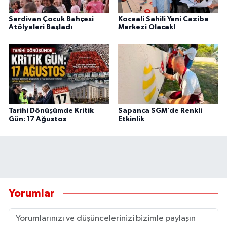
Serdivan Çocuk Bahçesi
Kocaali Sahili Yeni Cazibe
Atölyeleri Başladı
Merkezi Olacak!
Tarihi Dönüşümde Kritik
Sapanca SGM’de Renkli
Gün: 17 Ağustos
Etkinlik
Yorumlar