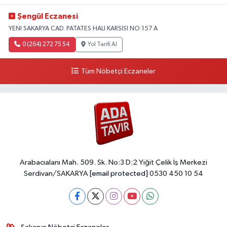
Şengül Eczanesi
YENI SAKARYA CAD. PATATES HALI KARSISI NO:157 A
0 (264) 272 75 54
Yol Tarifi Al
Tüm Nöbetçi Eczaneler
Arabacıalanı Mah. 509. Sk. No:3 D:2 Yiğit Çelik İş Merkezi
Serdivan/SAKARYA
[email protected]
0530 450 10 54