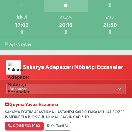
İKINDI
AKŞAM
YATSI
17:02
20:16
21:50
Aylık Vakitler
Sakarya Adapazarı Nöbetçi Eczaneler
Şeyma Yavuz Eczanesi
SAKARYA EĞİTİM ARAŞTIRMA HASTANESİ KARŞISI FAİKA MİTHAT SÖZER
İS MERKEZİ A BLOK GÜLLÜK MAH.SAĞLIK CAD.5 1D
0 (264) 503 10 83
Yol Tarifi Al