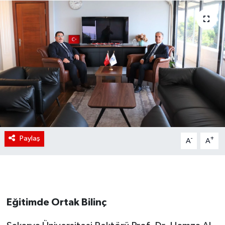
Paylaş
-
+
A
A
Eğitimde Ortak Bilinç