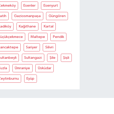
Çekmeköy
Esenler
Esenyurt
atih
Gaziosmanpaşa
Güngören
Kadiköy
Kağithane
Kartal
Küçükçekmece
Maltepe
Pendik
Sancaktepe
Sariyer
Silivri
ultanbeyli
Sultangazi
Şile
Şişli
uzla
Ümraniye
Üsküdar
Zeytinburnu
Eyüp