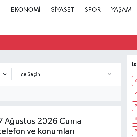
Ş
EKONOMİ
SİYASET
SPOR
YAŞAM
İ
A
B
B
7 Ağustos 2026 Cuma
telefon ve konumları