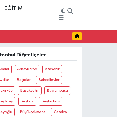
EĞİTİM
stanbul Diğer İlçeler
Adalar
Arnavutköy
Ataşehir
vcilar
Bağcilar
Bahçelievler
akirköy
Başakşehir
Bayrampaşa
eşiktaş
Beykoz
Beylikdüzü
Beyoğlu
Büyükçekmece
Çatalca