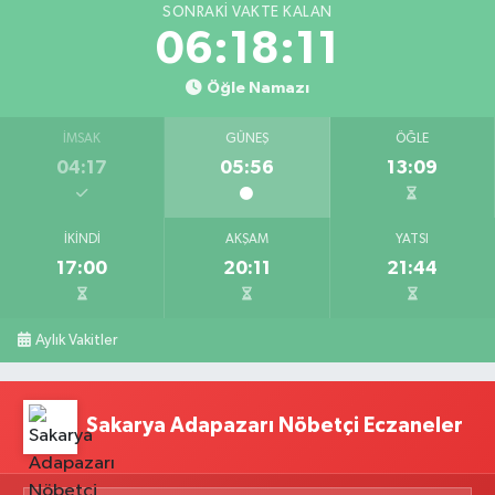
SONRAKI VAKTE KALAN
06:18:10
Öğle Namazı
İMSAK
GÜNEŞ
ÖĞLE
04:17
05:56
13:09
İKINDI
AKŞAM
YATSI
17:00
20:11
21:44
Aylık Vakitler
Sakarya Adapazarı Nöbetçi Eczaneler