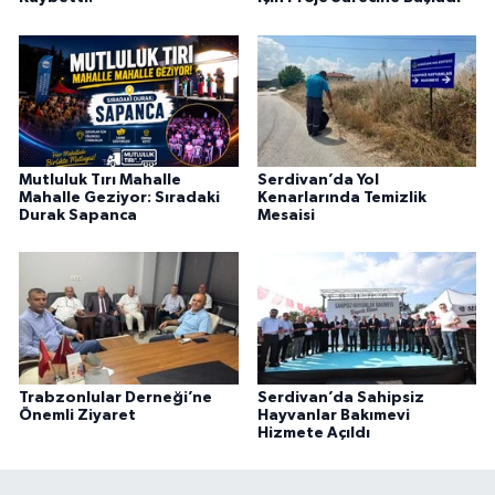
Mutluluk Tırı Mahalle
Serdivan’da Yol
Mahalle Geziyor: Sıradaki
Kenarlarında Temizlik
Durak Sapanca
Mesaisi
Trabzonlular Derneği’ne
Serdivan’da Sahipsiz
Önemli Ziyaret
Hayvanlar Bakımevi
Hizmete Açıldı