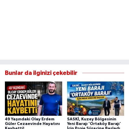
Bunlar da ilginizi çekebilir
49 Yaşındaki Olay Erdem
SASKİ, Kuzey Bölgesinin
Güler Cezaevinde Hayatını
Yeni Barajı ‘Ortaköy Barajı’
Kaybetti!
İçin Proje Sürecine Başladı