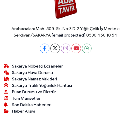
0 (264) 221 29 51
Yol Tarifi Al
Arabacıalanı Mah. 509. Sk. No:3 D:2 Yiğit Çelik İş Merkezi
Serdivan/SAKARYA
[email protected]
0530 450 10 54
Sakarya Nöbetçi Eczaneler
Sakarya Hava Durumu
Sakarya Namaz Vakitleri
Sakarya Trafik Yoğunluk Haritası
Puan Durumu ve Fikstür
Tüm Manşetler
Son Dakika Haberleri
Haber Arşivi