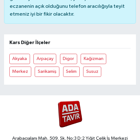
eczanenin açık olduğunu telefon aracılığıyla teyit
etmeniz iyi bir fikir olacaktır.
Kars Diğer İlçeler
Akyaka
Arpaçay
Digor
Kağizman
Merkez
Sarikamiş
Selim
Susuz
Arabacıalanı Mah. 509. Sk. No:3 D:2 Yiğit Çelik İş Merkezi