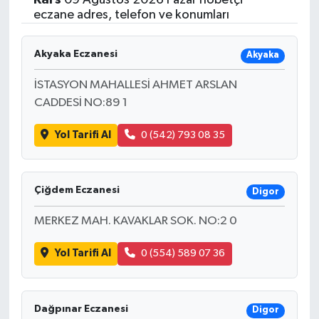
eczane adres, telefon ve konumları
Akyaka Eczanesi
Akyaka
İSTASYON MAHALLESİ AHMET ARSLAN
CADDESİ NO:89 1
Yol Tarifi Al
0 (542) 793 08 35
Çiğdem Eczanesi
Digor
MERKEZ MAH. KAVAKLAR SOK. NO:2 0
Yol Tarifi Al
0 (554) 589 07 36
Dağpınar Eczanesi
Digor