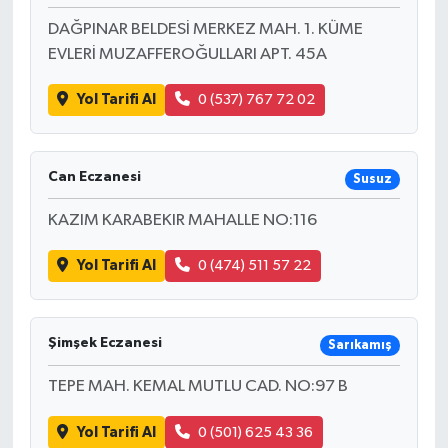
DAĞPINAR BELDESİ MERKEZ MAH. 1. KÜME
EVLERİ MUZAFFEROĞULLARI APT. 45A
Yol Tarifi Al
0 (537) 767 72 02
Can Eczanesi
Susuz
KAZIM KARABEKIR MAHALLE NO:116
Yol Tarifi Al
0 (474) 511 57 22
Şimşek Eczanesi
Sarıkamış
TEPE MAH. KEMAL MUTLU CAD. NO:97 B
Yol Tarifi Al
0 (501) 625 43 36