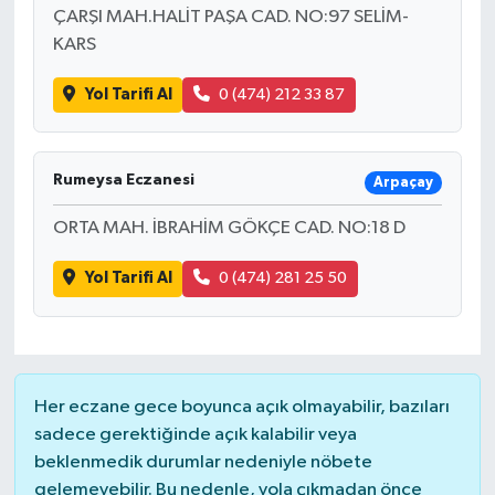
ÇARŞI MAH.HALİT PAŞA CAD. NO:97 SELİM-
KARS
Yol Tarifi Al
0 (474) 212 33 87
Rumeysa Eczanesi
Arpaçay
ORTA MAH. İBRAHİM GÖKÇE CAD. NO:18 D
Yol Tarifi Al
0 (474) 281 25 50
Her eczane gece boyunca açık olmayabilir, bazıları
sadece gerektiğinde açık kalabilir veya
beklenmedik durumlar nedeniyle nöbete
gelemeyebilir. Bu nedenle, yola çıkmadan önce