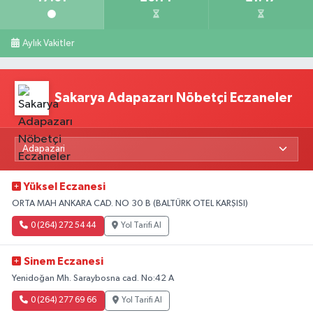
Aylık Vakitler
Sakarya Adapazarı Nöbetçi Eczaneler
Yüksel Eczanesi
ORTA MAH ANKARA CAD. NO 30 B (BALTÜRK OTEL KARŞISI)
0 (264) 272 54 44
Yol Tarifi Al
Sinem Eczanesi
Yenidoğan Mh. Saraybosna cad. No:42 A
0 (264) 277 69 66
Yol Tarifi Al