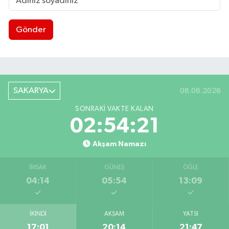
Gönder
SAKARYA
08.08.2026
SONRAKI VAKTE KALAN
02:54:20
Akşam Namazı
İMSAK
GÜNEŞ
ÖĞLE
04:14
05:54
13:09
İKINDI
AKŞAM
YATSI
17:01
20:14
21:47