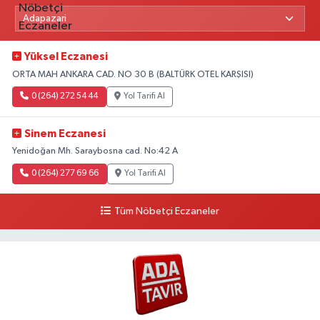
Yüksel Eczanesi
ORTA MAH ANKARA CAD. NO 30 B (BALTÜRK OTEL KARŞISI)
0 (264) 272 54 44
Yol Tarifi Al
Sinem Eczanesi
Yenidoğan Mh. Saraybosna cad. No:42 A
0 (264) 277 69 66
Yol Tarifi Al
Tüm Nöbetçi Eczaneler