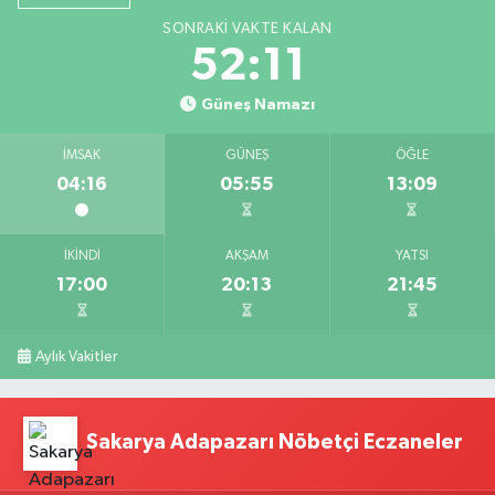
SONRAKI VAKTE KALAN
52:10
Güneş Namazı
İMSAK
GÜNEŞ
ÖĞLE
04:16
05:55
13:09
İKINDI
AKŞAM
YATSI
17:00
20:13
21:45
Aylık Vakitler
Sakarya Adapazarı Nöbetçi Eczaneler