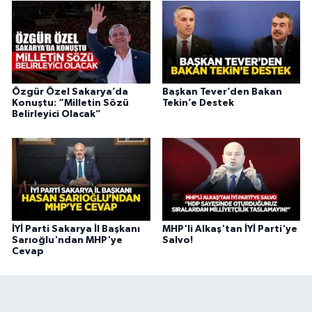
Özgür Özel Sakarya’da
Başkan Tever’den Bakan
Konuştu: “Milletin Sözü
Tekin’e Destek
Belirleyici Olacak”
İYİ Parti Sakarya İl Başkanı
MHP'li Alkaş'tan İYİ Parti'ye
Sarıoğlu'ndan MHP'ye
Salvo!
Cevap