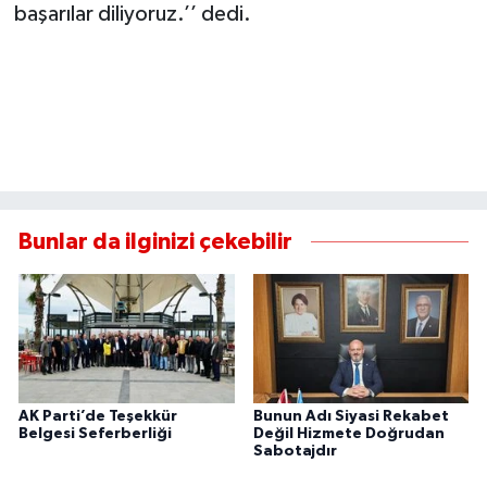
başarılar diliyoruz.’’ dedi.
Bunlar da ilginizi çekebilir
AK Parti’de Teşekkür
Bunun Adı Siyasi Rekabet
Belgesi Seferberliği
Değil Hizmete Doğrudan
Sabotajdır