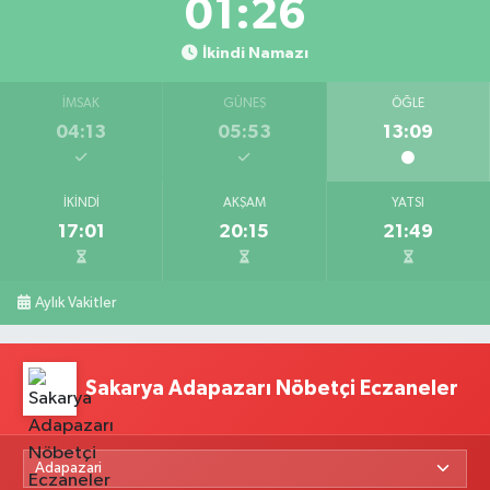
01:25
İkindi Namazı
İMSAK
GÜNEŞ
ÖĞLE
04:13
05:53
13:09
İKINDI
AKŞAM
YATSI
17:01
20:15
21:49
Aylık Vakitler
Sakarya Adapazarı Nöbetçi Eczaneler