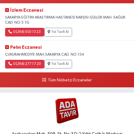
İzlem Eczanesi
SAKARYA EĞİTİM ARAŞTIRMA HASTANESİ KARŞISI GÜLLÜK MAH. SAĞLIK
CAD. NO:5 1G
0 (264) 503 13 23
Yol Tarifi Al
Pelın Eczanesi
ÇUKURAHMEDIYE MAH.SAKARYA CAD. NO:154
0 (264) 277 17 20
Yol Tarifi Al
Tüm Nöbetçi Eczaneler
Arabacıalanı Mah. 509. Sk. No:3 D:2 Yiğit Çelik İş Merkezi