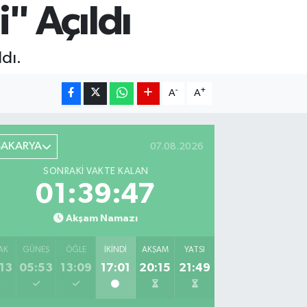
" Açıldı
dı.
-
+
A
A
SAKARYA
07.08.2026
SONRAKI VAKTE KALAN
01:39:45
Akşam Namazı
AK
GÜNEŞ
ÖĞLE
İKINDI
AKŞAM
YATSI
13
05:53
13:09
17:01
20:15
21:49