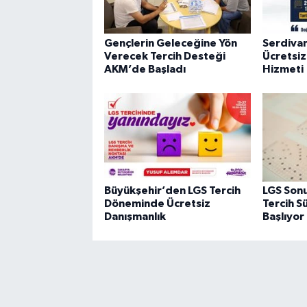
Gençlerin Geleceğine Yön
Serdiva
Verecek Tercih Desteği
Ücretsiz
AKM’de Başladı
Hizmeti
Büyükşehir’den LGS Tercih
LGS Sonu
Döneminde Ücretsiz
Tercih S
Danışmanlık
Başlıyor