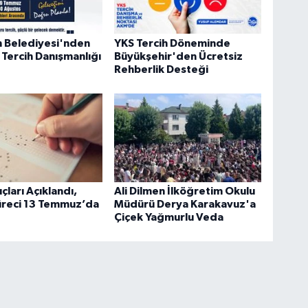
n Belediyesi'nden
YKS Tercih Döneminde
 Tercih Danışmanlığı
Büyükşehir'den Ücretsiz
Rehberlik Desteği
çları Açıklandı,
Ali Dilmen İlköğretim Okulu
üreci 13 Temmuz’da
Müdürü Derya Karakavuz'a
Çiçek Yağmurlu Veda