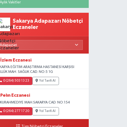
Aylık Vakitler
Sakarya Adapazarı Nöbetçi
Eczaneler
İzlem Eczanesi
KARYA EĞİTİM ARAŞTIRMA HASTANESİ KARŞISI
LLÜK MAH. SAĞLIK CAD. NO:5 1G
0 (264) 503 13 23
Yol Tarifi Al
Pelın Eczanesi
KURAHMEDIYE MAH.SAKARYA CAD. NO:154
0 (264) 277 17 20
Yol Tarifi Al
Tüm Nöbetçi Eczaneler