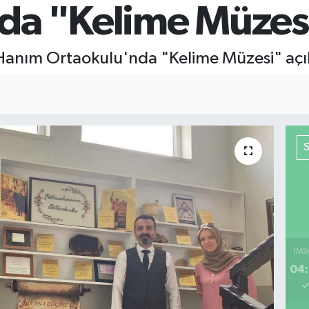
da "Kelime Müzesi
Hanım Ortaokulu'nda "Kelime Müzesi" açıl
İMS
04: