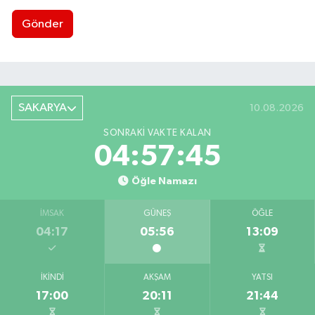
Gönder
SAKARYA
10.08.2026
SONRAKI VAKTE KALAN
04:57:44
Öğle Namazı
İMSAK
GÜNEŞ
ÖĞLE
04:17
05:56
13:09
İKINDI
AKŞAM
YATSI
17:00
20:11
21:44