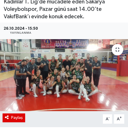
Kadınlar 1. Lig’de mücadele eden Sakarya
Voleybolspor, Pazar günü saat 14.00’te
VakıfBank’ı evinde konuk edecek.
26.10.2024 - 15:50
YAYINLANMA
Paylaş
-
+
A
A