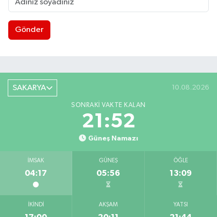
Gönder
SAKARYA
10.08.2026
SONRAKI VAKTE KALAN
21:51
Güneş Namazı
İMSAK
GÜNEŞ
ÖĞLE
04:17
05:56
13:09
İKINDI
AKŞAM
YATSI