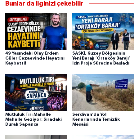
Bunlar da ilginizi çekebilir
49 Yaşındaki Olay Erdem
SASKİ, Kuzey Bölgesinin
Güler Cezaevinde Hayatını
Yeni Barajı ‘Ortaköy Barajı’
Kaybetti!
İçin Proje Sürecine Başladı
Mutluluk Tırı Mahalle
Serdivan’da Yol
Mahalle Geziyor: Sıradaki
Kenarlarında Temizlik
Durak Sapanca
Mesaisi