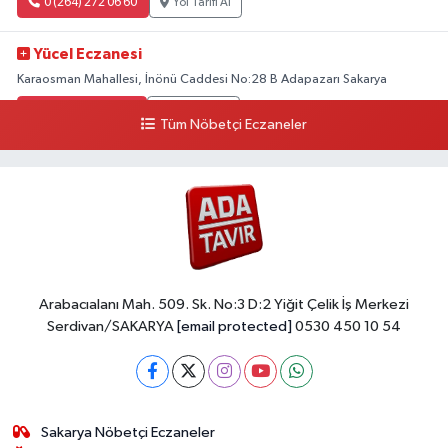
0 (264) 272 06 60
Yol Tarifi Al
Yücel Eczanesi
Karaosman Mahallesi, İnönü Caddesi No:28 B Adapazarı Sakarya
0 (264) 274 11 90
Yol Tarifi Al
Tüm Nöbetçi Eczaneler
Kent Eczanesi
Karaman Mahallesi, Cahit Kıraç Caddesi No:31 16 Adapazarı Sakarya
0 (264) 221 29 51
Yol Tarifi Al
Arabacıalanı Mah. 509. Sk. No:3 D:2 Yiğit Çelik İş Merkezi
Serdivan/SAKARYA
[email protected]
0530 450 10 54
Sakarya Nöbetçi Eczaneler