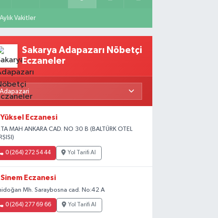
Aylık Vakitler
Sakarya Adapazarı Nöbetçi
Eczaneler
Yüksel Eczanesi
TA MAH ANKARA CAD. NO 30 B (BALTÜRK OTEL
RŞISI)
0 (264) 272 54 44
Yol Tarifi Al
Sinem Eczanesi
nidoğan Mh. Saraybosna cad. No:42 A
0 (264) 277 69 66
Yol Tarifi Al