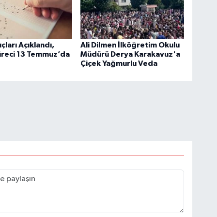
çları Açıklandı,
Ali Dilmen İlköğretim Okulu
üreci 13 Temmuz’da
Müdürü Derya Karakavuz'a
Çiçek Yağmurlu Veda