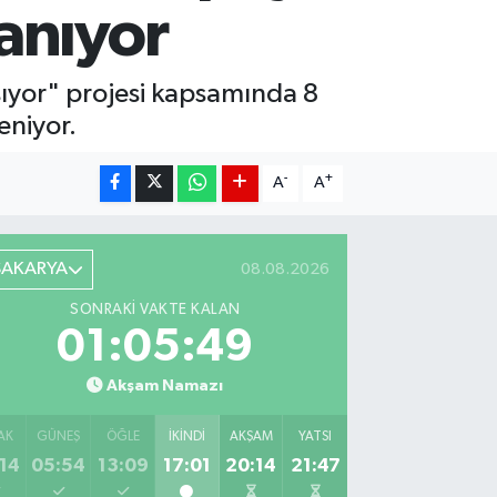
anıyor
şıyor" projesi kapsamında 8
eniyor.
-
+
A
A
SAKARYA
08.08.2026
SONRAKI VAKTE KALAN
01:05:48
Akşam Namazı
AK
GÜNEŞ
ÖĞLE
İKINDI
AKŞAM
YATSI
14
05:54
13:09
17:01
20:14
21:47