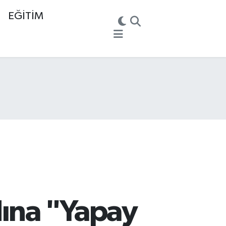
EĞİTİM
dına "Yapay