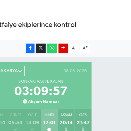
aiye ekiplerince kontrol
-
+
A
A
SAKARYA
08.08.2026
SONRAKI VAKTE KALAN
03:09:55
Akşam Namazı
AK
GÜNEŞ
ÖĞLE
İKINDI
AKŞAM
YATSI
14
05:54
13:09
17:01
20:14
21:47