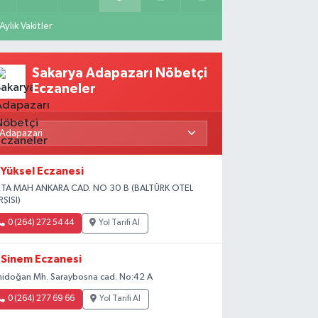
Aylık Vakitler
Sakarya Adapazarı Nöbetçi
Eczaneler
Yüksel Eczanesi
TA MAH ANKARA CAD. NO 30 B (BALTÜRK OTEL
RŞISI)
0 (264) 272 54 44
Yol Tarifi Al
Sinem Eczanesi
nidoğan Mh. Saraybosna cad. No:42 A
0 (264) 277 69 66
Yol Tarifi Al