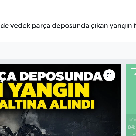
nde yedek parça deposunda çıkan yangın itf
İMS
04: