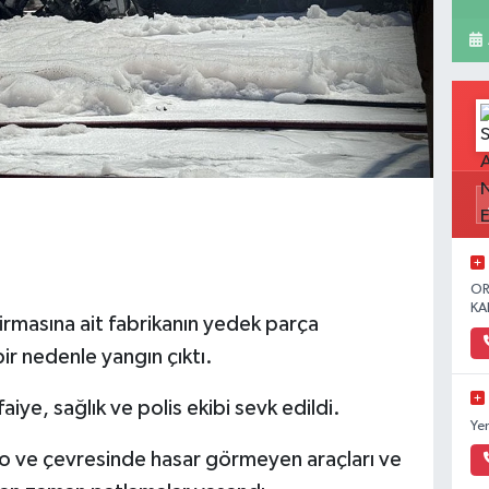
OR
KA
firmasına ait fabrikanın yedek parça
r nedenle yangın çıktı.
iye, sağlık ve polis ekibi sevk edildi.
Ye
epo ve çevresinde hasar görmeyen araçları ve