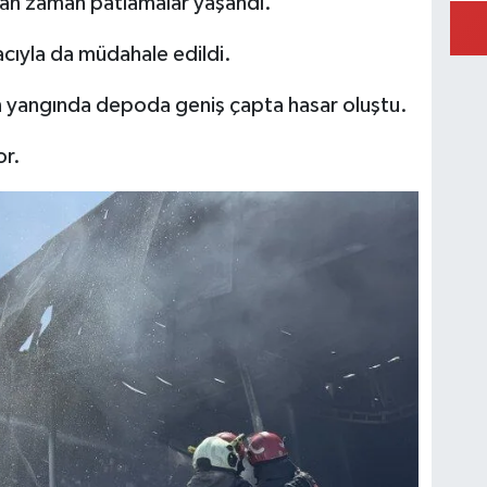
aman zaman patlamalar yaşandı.
cıyla da müdahale edildi.
nan yangında depoda geniş çapta hasar oluştu.
or.