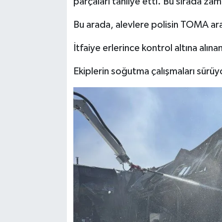
parçaları tahliye etti. Bu sırada z
Bu arada, alevlere polisin TOMA ara
İtfaiye erlerince kontrol altına alı
Ekiplerin soğutma çalışmaları sürüy