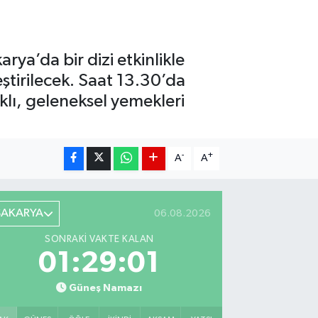
rya’da bir dizi etkinlikle
ştirilecek. Saat 13.30’da
klı, geleneksel yemekleri
-
+
A
A
SAKARYA
06.08.2026
SONRAKI VAKTE KALAN
01:29:00
Güneş Namazı