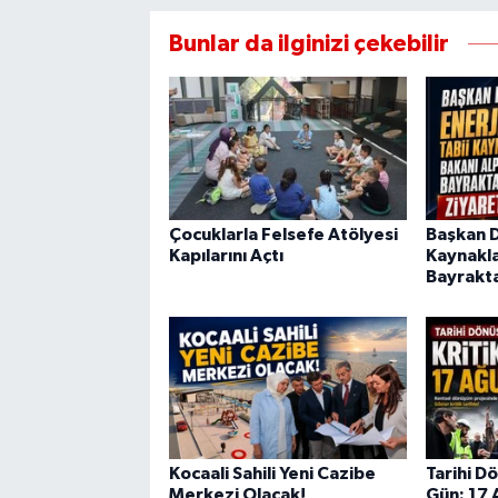
Bunlar da ilginizi çekebilir
Çocuklarla Felsefe Atölyesi
Başkan Di
Kapılarını Açtı
Kaynakla
Bayrakta
Kocaali Sahili Yeni Cazibe
Tarihi D
Merkezi Olacak!
Gün: 17