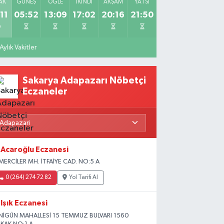
AK
GÜNEŞ
ÖĞLE
İKINDI
AKŞAM
YATSI
11
05:52
13:09
17:02
20:16
21:50
Aylık Vakitler
Sakarya Adapazarı Nöbetçi
Eczaneler
Acaroğlu Eczanesi
MERCİLER MH. İTFAİYE CAD. NO:5 A
0 (264) 274 72 82
Yol Tarifi Al
Işık Eczanesi
NİGÜN MAHALLESİ 15 TEMMUZ BULVARI 1560