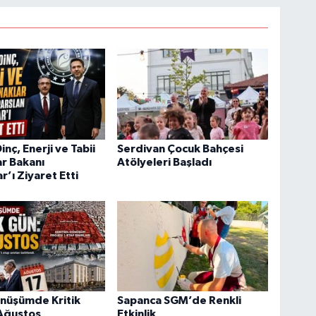
nç, Enerji ve Tabii
Serdivan Çocuk Bahçesi
r Bakanı
Atölyeleri Başladı
r’ı Ziyaret Etti
önüşümde Kritik
Sapanca SGM’de Renkli
 Ağustos
Etkinlik