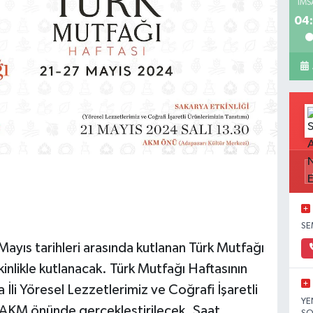
İMS
04:
SE
 Mayıs tarihleri arasında kutlanan Türk Mutfağı
tkinlikle kutlanacak. Türk Mutfağı Haftasının
a İli Yöresel Lezzetlerimiz ve Coğrafi İşaretli
YE
a AKM önünde gerçekleştirilecek. Saat