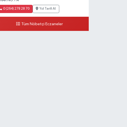
KAK NO:1 A
0 (264) 278 28 70
Yol Tarifi Al
Tüm Nöbetçi Eczaneler