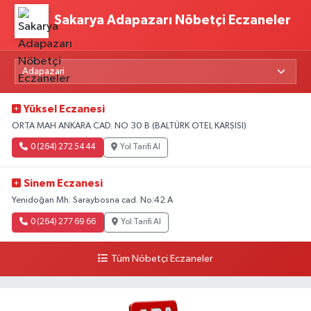
Sakarya Adapazarı Nöbetçi Eczaneler
Yüksel Eczanesi
ORTA MAH ANKARA CAD. NO 30 B (BALTÜRK OTEL KARŞISI)
0 (264) 272 54 44
Yol Tarifi Al
Sinem Eczanesi
Yenidoğan Mh. Saraybosna cad. No:42 A
0 (264) 277 69 66
Yol Tarifi Al
Tüm Nöbetçi Eczaneler