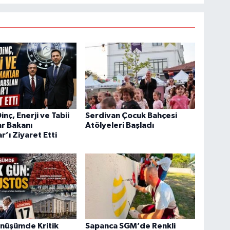
nç, Enerji ve Tabii
Serdivan Çocuk Bahçesi
r Bakanı
Atölyeleri Başladı
r’ı Ziyaret Etti
önüşümde Kritik
Sapanca SGM’de Renkli