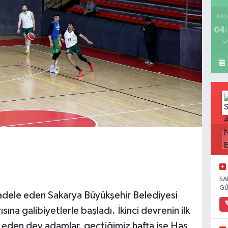
İMS
04:
SA
GÜ
adele eden Sakarya Büyükşehir Belediyesi
sına galibiyetlerle başladı. İkinci devrenin ilk
eden dev adamlar, geçtiğimiz hafta ise Has