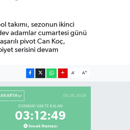
l takımı, sezonun ikinci
an dev adamlar cumartesi günü
aşarılı pivot Can Koç,
biyet serisini devam
-
+
A
A
SAKARYA
08.08.2026
SONRAKI VAKTE KALAN
03:12:48
İmsak Namazı