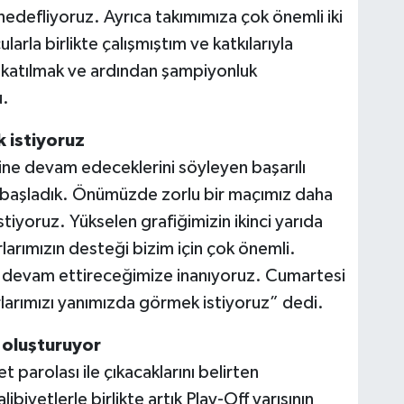
defliyoruz. Ayrıca takımımıza çok önemli iki
rla birlikte çalışmıştım ve katkılarıyla
ne katılmak ve ardından şampiyonluk
u.
 istiyoruz
isine devam edeceklerini söyleyen başarılı
yi başladık. Önümüzde zorlu bir maçımız daha
stiyoruz. Yükselen grafiğimizin ikinci yarıda
arımızın desteği bizim için çok önemli.
ni devam ettireceğimize inanıyoruz. Cumartesi
larımızı yanımızda görmek istiyoruz” dedi.
 oluşturuyor
parolası ile çıkacaklarını belirten
iyetlerle birlikte artık Play-Off yarışının