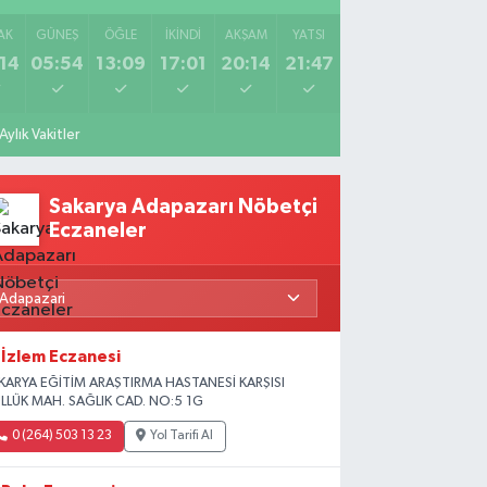
AK
GÜNEŞ
ÖĞLE
İKINDI
AKŞAM
YATSI
14
05:54
13:09
17:01
20:14
21:47
Aylık Vakitler
Sakarya Adapazarı Nöbetçi
Eczaneler
İzlem Eczanesi
KARYA EĞİTİM ARAŞTIRMA HASTANESİ KARŞISI
LLÜK MAH. SAĞLIK CAD. NO:5 1G
0 (264) 503 13 23
Yol Tarifi Al