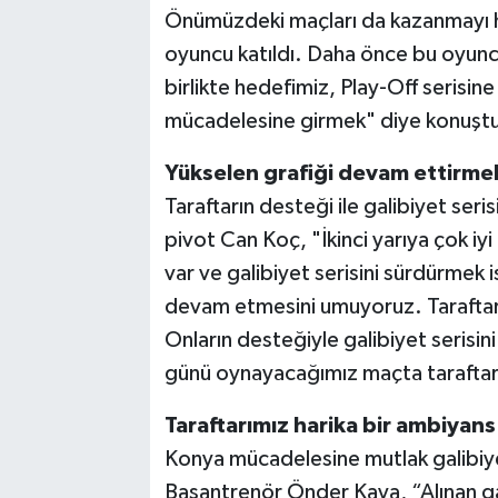
Önümüzdeki maçları da kazanmayı he
oyuncu katıldı. Daha önce bu oyuncula
birlikte hedefimiz, Play-Off serisi
mücadelesine girmek" diye konuşt
Yükselen grafiği devam ettirmek
Taraftarın desteği ile galibiyet ser
pivot Can Koç, "İkinci yarıya çok i
var ve galibiyet serisini sürdürmek i
devam etmesini umuyoruz. Taraftarl
Onların desteğiyle galibiyet serisi
günü oynayacağımız maçta taraftar
Taraftarımız harika bir ambiyans
Konya mücadelesine mutlak galibiyet 
Başantrenör Önder Kaya, “Alınan galib