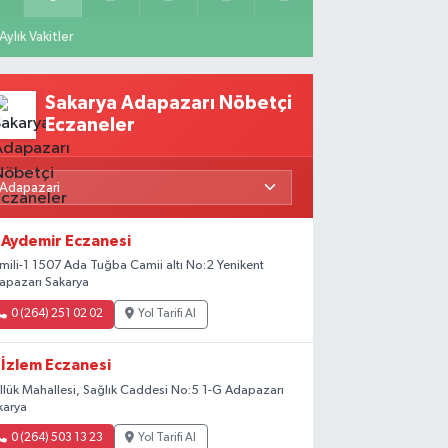
Aylık Vakitler
Sakarya Adapazarı Nöbetçi
Eczaneler
Aydemir Eczanesi
mili-1 1507 Ada Tuğba Camii altı No:2 Yenikent
apazarı Sakarya
0 (264) 251 02 02
Yol Tarifi Al
İzlem Eczanesi
llük Mahallesi, Sağlık Caddesi No:5 1-G Adapazarı
karya
0 (264) 503 13 23
Yol Tarifi Al