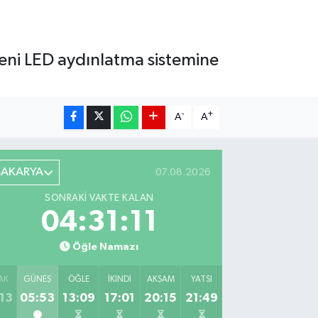
eni LED aydınlatma sistemine
-
+
A
A
SAKARYA
07.08.2026
SONRAKI VAKTE KALAN
04:31:09
Öğle Namazı
AK
GÜNEŞ
ÖĞLE
İKINDI
AKŞAM
YATSI
13
05:53
13:09
17:01
20:15
21:49