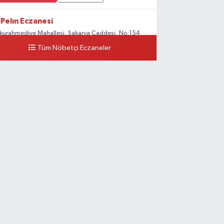
Pelın Eczanesi
kurahmediye Mahallesi, Sakarya Caddesi, No:154
apazarı Sakarya
Tüm Nöbetçi Eczaneler
0 (264) 277 17 20
Yol Tarifi Al