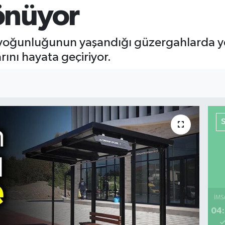
önüyor
u yoğunluğunun yaşandığı güzergahlarda y
ını hayata geçiriyor.
İMS
04: