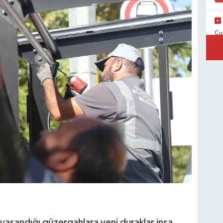
Çu
Ad
yaşandığı güzergahlara yeni duraklar inşa