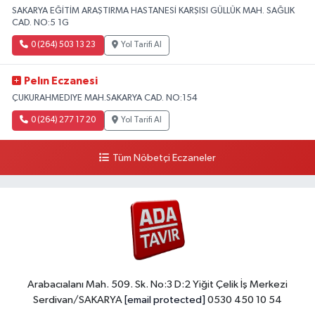
SAKARYA EĞİTİM ARAŞTIRMA HASTANESİ KARŞISI GÜLLÜK MAH. SAĞLIK
CAD. NO:5 1G
0 (264) 503 13 23
Yol Tarifi Al
Pelın Eczanesi
ÇUKURAHMEDIYE MAH.SAKARYA CAD. NO:154
0 (264) 277 17 20
Yol Tarifi Al
Tüm Nöbetçi Eczaneler
Arabacıalanı Mah. 509. Sk. No:3 D:2 Yiğit Çelik İş Merkezi
Serdivan/SAKARYA
[email protected]
0530 450 10 54