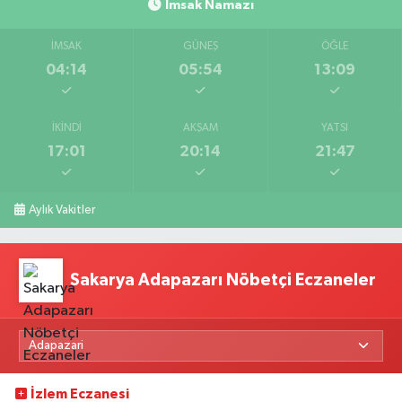
İmsak Namazı
İMSAK
GÜNEŞ
ÖĞLE
04:14
05:54
13:09
İKINDI
AKŞAM
YATSI
17:01
20:14
21:47
Aylık Vakitler
Sakarya Adapazarı Nöbetçi Eczaneler
İzlem Eczanesi