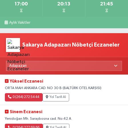
17:00
20:13
21:45
Aylık Vakitler
Sakarya Adapazarı Nöbetçi Eczaneler
Yüksel Eczanesi
ORTA MAH ANKARA CAD. NO 30 B (BALTÜRK OTEL KARŞISI)
0 (264) 272 54 44
Yol Tarifi Al
Sinem Eczanesi
Yenidoğan Mh. Saraybosna cad. No:42 A
0 (264) 277 69 66
Yol Tarifi Al