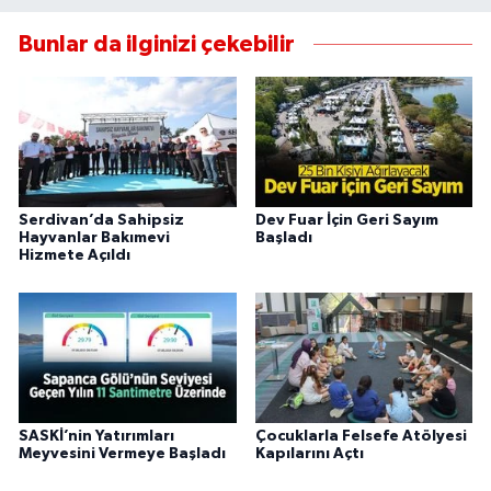
Bunlar da ilginizi çekebilir
Serdivan’da Sahipsiz
Dev Fuar İçin Geri Sayım
Hayvanlar Bakımevi
Başladı
Hizmete Açıldı
SASKİ’nin Yatırımları
Çocuklarla Felsefe Atölyesi
Meyvesini Vermeye Başladı
Kapılarını Açtı