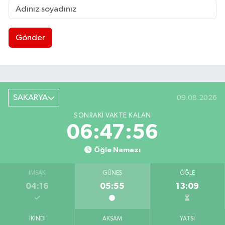
Gönder
SAKARYA
09.08.2026
SONRAKI VAKTE KALAN
06:47:56
Öğle Namazı
İMSAK
GÜNEŞ
ÖĞLE
04:16
05:55
13:09
İKINDI
AKŞAM
YATSI