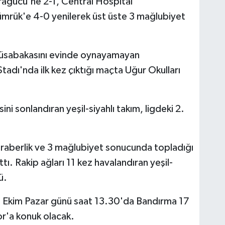
ragücü'ne 2-1, Central Hospital
mrük'e 4-0 yenilerek üst üste 3 mağlubiyet
müsabakasını evinde oynayamayan
adı'nda ilk kez çıktığı maçta Uğur Okulları
ni sonlandıran yeşil-siyahlı takım, ligdeki 2.
beraberlik ve 3 mağlubiyet sonucunda topladığı
tı. Rakip ağları 11 kez havalandıran yeşil-
ü.
27 Ekim Pazar günü saat 13.30'da Bandırma 17
r'a konuk olacak.