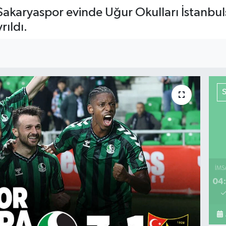
 Sakaryaspor evinde Uğur Okulları İstanbu
rıldı.
İMS
04: