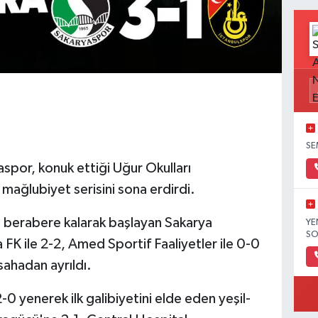
SE
aspor, konuk ettiği Uğur Okulları
mağlubiyet serisini sona erdirdi.
 berabere kalarak başlayan Sakarya
YE
SO
a FK ile 2-2, Amed Sportif Faaliyetler ile 0-0
 sahadan ayrıldı.
-0 yenerek ilk galibiyetini elde eden yeşil-