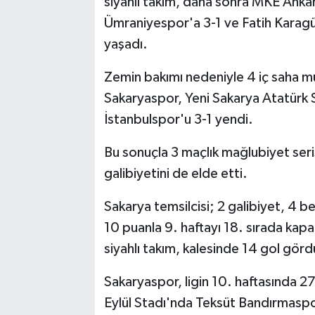
siyahlı takım, daha sonra MKE Anka
Ümraniyespor'a 3-1 ve Fatih Karagü
yaşadı.
Zemin bakımı nedeniyle 4 iç saha 
Sakaryaspor, Yeni Sakarya Atatürk St
İstanbulspor'u 3-1 yendi.
Bu sonuçla 3 maçlık mağlubiyet serisi
galibiyetini de elde etti.
Sakarya temsilcisi; 2 galibiyet, 4 
10 puanla 9. haftayı 18. sırada kapat
siyahlı takım, kalesinde 14 gol görd
Sakaryaspor, ligin 10. haftasında 
Eylül Stadı'nda Teksüt Bandırmaspo