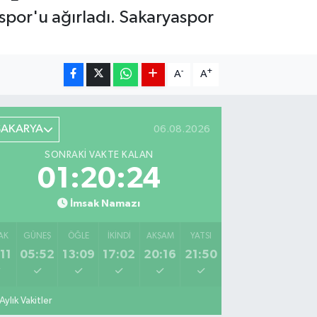
lspor'u ağırladı. Sakaryaspor
-
+
A
A
SAKARYA
06.08.2026
SONRAKI VAKTE KALAN
01:20:22
İmsak Namazı
AK
GÜNEŞ
ÖĞLE
İKINDI
AKŞAM
YATSI
11
05:52
13:09
17:02
20:16
21:50
Aylık Vakitler