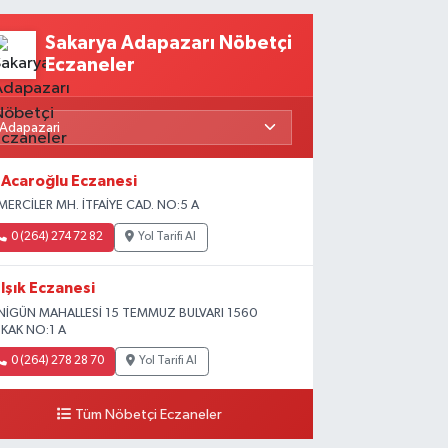
Sakarya Adapazarı Nöbetçi
Eczaneler
Acaroğlu Eczanesi
MERCİLER MH. İTFAİYE CAD. NO:5 A
0 (264) 274 72 82
Yol Tarifi Al
Işık Eczanesi
NİGÜN MAHALLESİ 15 TEMMUZ BULVARI 1560
KAK NO:1 A
0 (264) 278 28 70
Yol Tarifi Al
Tüm Nöbetçi Eczaneler