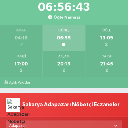
06:56:43
Öğle Namazı
İMSAK
GÜNEŞ
ÖĞLE
04:16
05:55
13:09
İKINDI
AKŞAM
YATSI
17:00
20:13
21:45
Aylık Vakitler
Sakarya Adapazarı Nöbetçi Eczaneler