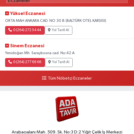
Yüksel Eczanesi
ORTA MAH ANKARA CAD. NO 30 B (BALTÜRK OTEL KARŞISI)
0 (264) 272 54 44
Yol Tarifi Al
Sinem Eczanesi
Yenidoğan Mh. Saraybosna cad. No:42 A
0 (264) 277 69 66
Yol Tarifi Al
Tüm Nöbetçi Eczaneler
Arabacıalanı Mah. 509. Sk. No:3 D:2 Yiğit Çelik İş Merkezi