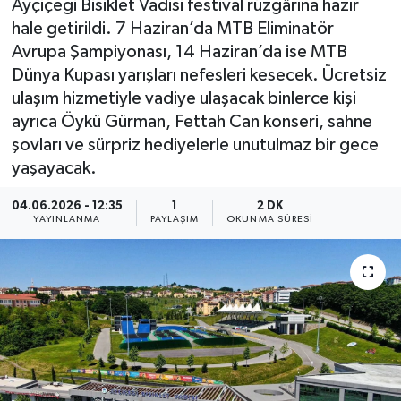
Ayçiçeği Bisiklet Vadisi festival rüzgârına hazır
hale getirildi. 7 Haziran’da MTB Eliminatör
Avrupa Şampiyonası, 14 Haziran’da ise MTB
Dünya Kupası yarışları nefesleri kesecek. Ücretsiz
ulaşım hizmetiyle vadiye ulaşacak binlerce kişi
ayrıca Öykü Gürman, Fettah Can konseri, sahne
şovları ve sürpriz hediyelerle unutulmaz bir gece
yaşayacak.
04.06.2026 - 12:35
1
2 DK
YAYINLANMA
PAYLAŞIM
OKUNMA SÜRESI