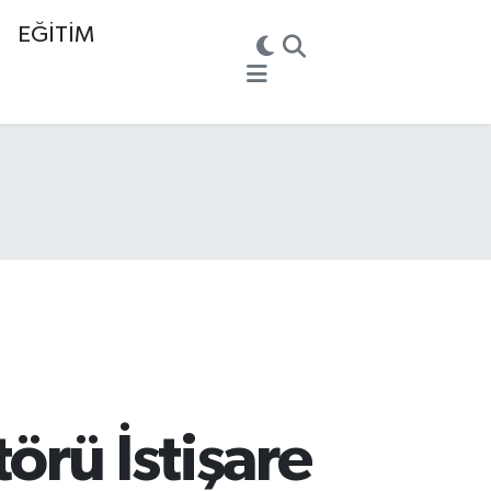
EĞİTİM
örü İstişare