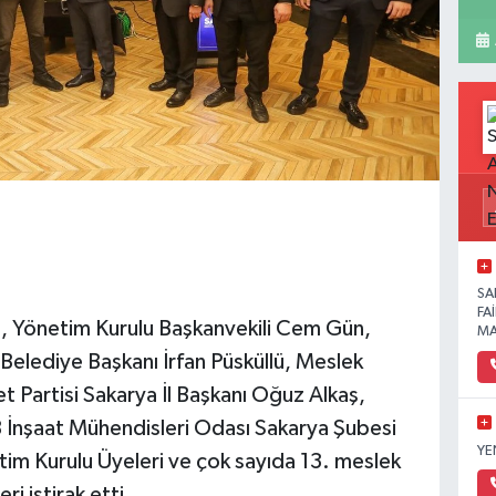
SA
FA
 Yönetim Kurulu Başkanvekili Cem Gün,
MA
lediye Başkanı İrfan Püsküllü, Meslek
 Partisi Sakarya İl Başkanı Oğuz Alkaş,
nşaat Mühendisleri Odası Sakarya Şubesi
YE
im Kurulu Üyeleri ve çok sayıda 13. meslek
i iştirak etti.