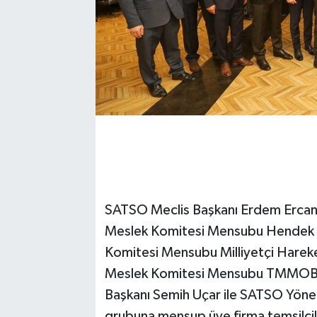
SATSO Meclis Başkanı Erdem Ercan,
Meslek Komitesi Mensubu Hendek Be
Komitesi Mensubu Milliyetçi Hareket
Meslek Komitesi Mensubu TMMOB İ
Başkanı Semih Uçar ile SATSO Yönet
grubuna mensup üye firma temsilciler