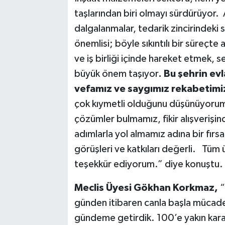
taşlarından biri olmayı sürdürüyor.
dalgalanmalar, tedarik zincirindeki 
önemlisi; böyle sıkıntılı bir süreç
ve iş birliği içinde hareket etmek,
büyük önem taşıyor
. Bu şehrin evl
vefamız ve saygımız rekabetimi
çok kıymetli olduğunu düşünüyorum
çözümler bulmamız, fikir alışverişi
adımlarla yol almamız adına bir fı
görüşleri ve katkıları değerli. Tüm üy
teşekkür ediyorum.” diye konuştu.
Meclis Üyesi Gökhan Korkmaz,
“
günden itibaren canla başla mücadel
gündeme getirdik. 100’e yakın karar