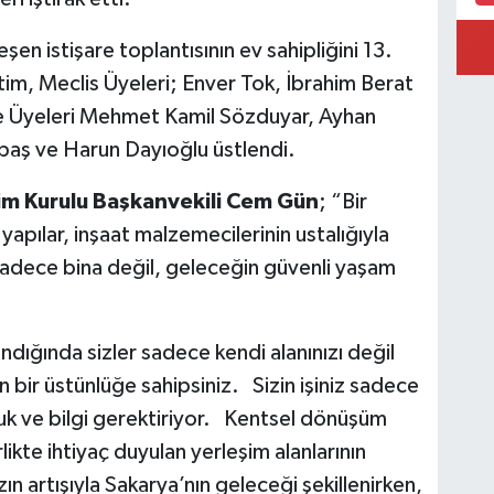
şen istişare toplantısının ev sahipliğini 13.
m, Meclis Üyeleri; Enver Tok, İbrahim Berat
e Üyeleri Mehmet Kamil Sözduyar, Ayhan
baş ve Harun Dayıoğlu üstlendi.
m Kurulu Başkanvekili Cem Gün
; “Bir
apılar, inşaat malzemecilerinin ustalığıyla
sadece bina değil, geleceğin güvenli yaşam
landığında sizler sadece kendi alanınızı değil
 bir üstünlüğe sahipsiniz. Sizin işiniz sadece
luk ve bilgi gerektiriyor. Kentsel dönüşüm
ikte ihtiyaç duyulan yerleşim alanlarının
zın artışıyla Sakarya’nın geleceği şekillenirken,