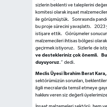
sizlerin beklenti ve taleplerini de
komitesi olarak inşaat malzemeciler
ile görüşmüştük. Sonrasında pande
bu proje sürecini yavaşlattı. 2023 
istişare ettik. Görüşmeler sonucund
malzemecileri ihtisas bölgesi olarak
geçirmek istiyoruz. Sizlerle de ist
ve destekleriniz çok önemli. Bu
duyuyoruz
.” dedi.
Meclis Üyesi İbrahim Berat Kara,
sektörümüzün sorunları, beklentileri
ilgili mecralarda temsil etmeye gay
hakkını veren siz değerli üyelerimi
İnşaat malzemeleri sektörü, hem ye