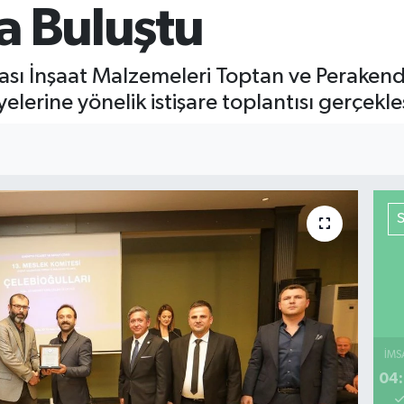
a Buluştu
sı İnşaat Malzemeleri Toptan ve Perakende 
lerine yönelik istişare toplantısı gerçekleşt
İMS
04: