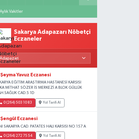
Aylık Vakitler
Sakarya Adapazarı Nöbetçi
Eczaneler
Şeyma Yavuz Eczanesi
KARYA EĞİTİM ARAŞTIRMA HASTANESİ KARŞISI
İKA MİTHAT SÖZER İS MERKEZİ A BLOK GÜLLÜK
H.SAĞLIK CAD.5 1D
0 (264) 503 10 83
Yol Tarifi Al
Şengül Eczanesi
NI SAKARYA CAD. PATATES HALI KARSISI NO:157 A
0 (264) 272 75 54
Yol Tarifi Al