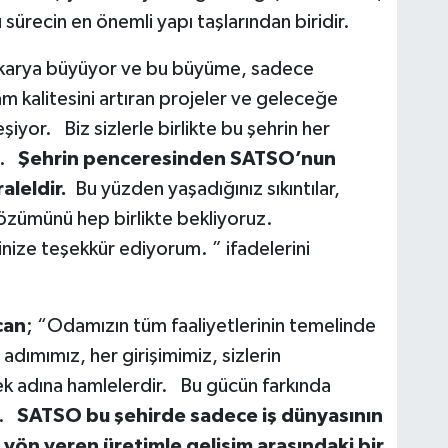
u sürecin en önemli yapı taşlarından biridir.
Sakarya büyüyor ve bu büyüme, sadece
 kalitesini artıran projeler ve geleceğe
şiyor. Biz sizlerle birlikte bu şehrin her
z.
Şehrin penceresinden SATSO’nun
aleldir.
Bu yüzden yaşadığınız sıkıntılar,
 çözümünü hep birlikte bekliyoruz.
epinize teşekkür ediyorum. ” ifadelerini
can
; “Odamızın tüm faaliyetlerinin temelinde
 adımımız, her girişimimiz, sizlerin
ek adına hamlelerdir. Bu gücün farkında
r.
SATSO bu şehirde sadece iş dünyasının
 yön veren üretimle gelişim arasındaki bir