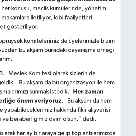
n her konusu, meclis kürsülerinde, yönetim
 makamlara iletiliyor, lobi faaliyetleri
et gösteriliyor.
 köprüysek komitelerimiz de üyelerimizle bizim
 yüzden bu akşam buradaki dayanışma örneği
derim.
13. Meslek Komitesi olarak sizlerin de
geldik. Bu akşam da bu organizasyon ile hem
lışmalarımızı sunmak istedik.
Her zaman
aberliğe önem veriyoruz.
Bu akşam da hem
yapabileceklerimiz hakkında fikir alışverişi
k ve beraberliğimiz daim olsun.” dedi.
larak her ay bir araya gelip toplantılarımızda