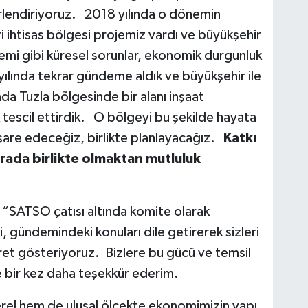
ğerlendiriyoruz. 2018 yılında o dönemin
i ihtisas bölgesi projemiz vardı ve büyükşehir
mi gibi küresel sorunlar, ekonomik durgunluk
yılında tekrar gündeme aldık ve büyükşehir ile
a Tuzla bölgesinde bir alanı inşaat
 tescil ettirdik. O bölgeyi bu şekilde hayata
işare edeceğiz, birlikte planlayacağız.
Katkı
rada birlikte olmaktan mutluluk
“SATSO çatısı altında komite olarak
, gündemindeki konuları dile getirerek sizleri
ret gösteriyoruz. Bizlere bu gücü ve temsil
ze bir kez daha teşekkür ederim.
rel hem de ulusal ölçekte ekonomimizin yapı