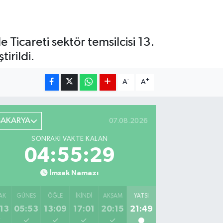
Ticareti sektör temsilcisi 13.
irildi.
-
+
A
A
SAKARYA
07.08.2026
SONRAKI VAKTE KALAN
04:55:28
İmsak Namazı
AK
GÜNEŞ
ÖĞLE
İKINDI
AKŞAM
YATSI
13
05:53
13:09
17:01
20:15
21:49