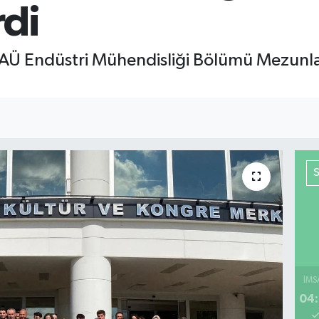
rdi
SAÜ Endüstri Mühendisliği Bölümü Mezun
İMS
04: