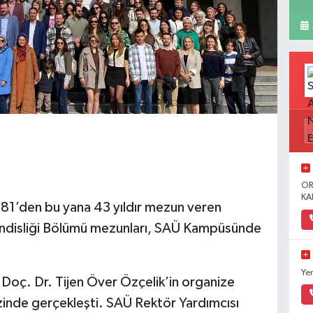
OR
KA
981’den bu yana 43 yıldır mezun veren
endisliği Bölümü mezunları, SAÜ Kampüsünde
Ye
 Doç. Dr. Tijen Över Özçelik’in organize
nde gerçekleşti. SAÜ Rektör Yardımcısı