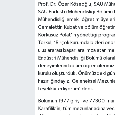
Prof. Dr. Özer Köseoğlu, SAÜ Mühend
SAÜ Endüstri Mühendisliği Bölümü B
Mühendisliği emekli öğretim üyeleri
Cemalettin Kubat ve bölüm öğretim ü
Korkusuz Polat’ın yönettiği progra
Torkul, ‘Birçok kurumda bizleri onor
uluslararası başarılara imza atan me
Endüstri Mühendisliği Bölümü olarak
deneyimlerini bölüm öğrencilerimiz
kurulu oluşturduk. Önümüzdeki günl
hazırlığındayız. Geleneksel Mezunl
teşekkür ediyorum’ dedi.
Bölümün 1977 girişli ve 773001 num
Karafilik’in, tüm mezunlar adına vec