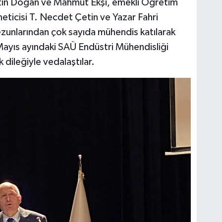
tin Doğan ve Mahmut Ekşi, emekli Öğretim
eticisi T. Necdet Çetin ve Yazar Fahri
ezunlarından çok sayıda mühendis katılarak
Mayıs ayındaki SAÜ Endüstri Mühendisliği
 dileğiyle vedalaştılar.