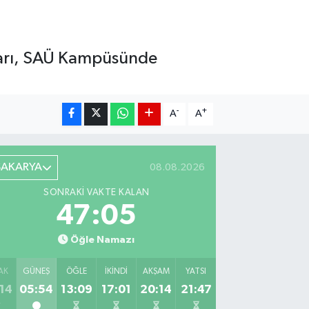
ları, SAÜ Kampüsünde
-
+
A
A
SAKARYA
08.08.2026
SONRAKI VAKTE KALAN
47:03
Öğle Namazı
AK
GÜNEŞ
ÖĞLE
İKINDI
AKŞAM
YATSI
14
05:54
13:09
17:01
20:14
21:47