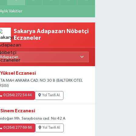
Aylık Vakitler
Sakarya Adapazarı Nöbetçi
Eczaneler
Yüksel Eczanesi
TA MAH ANKARA CAD. NO 30 B (BALTÜRK OTEL
RŞISI)
0 (264) 272 54 44
Yol Tarifi Al
Sinem Eczanesi
nidoğan Mh. Saraybosna cad. No:42 A
0 (264) 277 69 66
Yol Tarifi Al