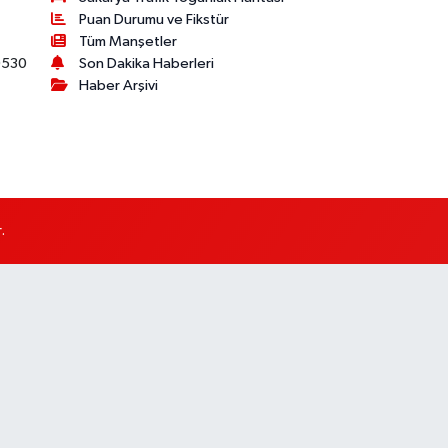
Puan Durumu ve Fikstür
Tüm Manşetler
530
Son Dakika Haberleri
Haber Arşivi
.