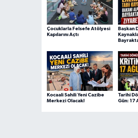
Çocuklarla Felsefe Atölyesi
Başkan Di
Kapılarını Açtı
Kaynakla
Bayrakta
Kocaali Sahili Yeni Cazibe
Tarihi D
Merkezi Olacak!
Gün: 17