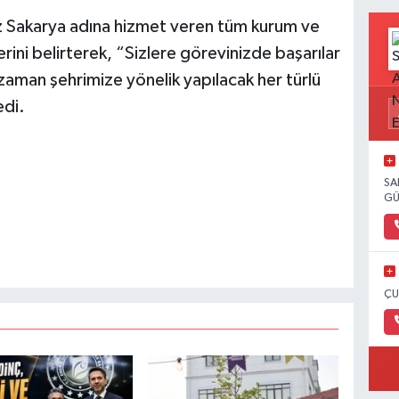
z Sakarya adına hizmet veren tüm kurum ve
klerini belirterek, “Sizlere görevinizde başarılar
 zaman şehrimize yönelik yapılacak her türlü
dedi.
SA
GÜ
ÇU