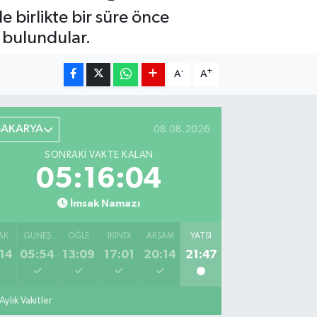
 birlikte bir süre önce
 bulundular.
-
+
A
A
SAKARYA
08.08.2026
SONRAKI VAKTE KALAN
05:16:03
İmsak Namazı
AK
GÜNEŞ
ÖĞLE
İKINDI
AKŞAM
YATSI
14
05:54
13:09
17:01
20:14
21:47
Aylık Vakitler