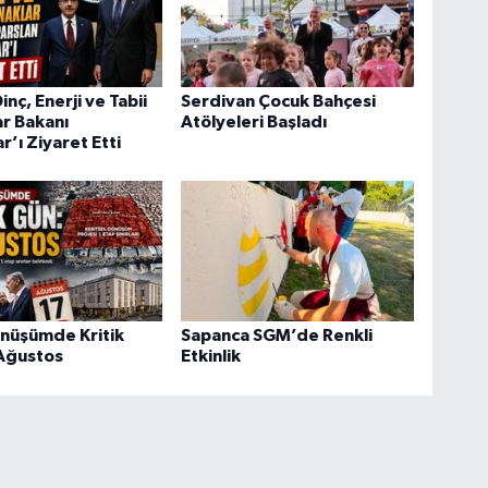
nç, Enerji ve Tabii
Serdivan Çocuk Bahçesi
r Bakanı
Atölyeleri Başladı
r’ı Ziyaret Etti
önüşümde Kritik
Sapanca SGM’de Renkli
 Ağustos
Etkinlik