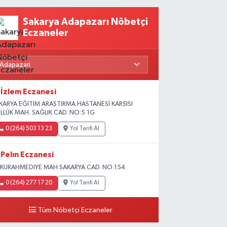
Sakarya Adapazarı Nöbetçi
Eczaneler
İzlem Eczanesi
KARYA EĞİTİM ARAŞTIRMA HASTANESİ KARŞISI
LLÜK MAH. SAĞLIK CAD. NO:5 1G
0 (264) 503 13 23
Yol Tarifi Al
Pelın Eczanesi
KURAHMEDIYE MAH.SAKARYA CAD. NO:154
0 (264) 277 17 20
Yol Tarifi Al
Tüm Nöbetçi Eczaneler