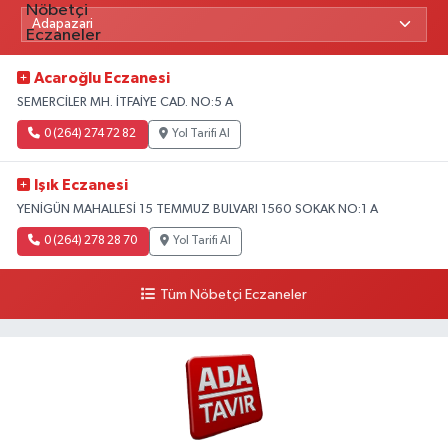
Acaroğlu Eczanesi
SEMERCİLER MH. İTFAİYE CAD. NO:5 A
0 (264) 274 72 82
Yol Tarifi Al
Işık Eczanesi
YENİGÜN MAHALLESİ 15 TEMMUZ BULVARI 1560 SOKAK NO:1 A
0 (264) 278 28 70
Yol Tarifi Al
Tüm Nöbetçi Eczaneler