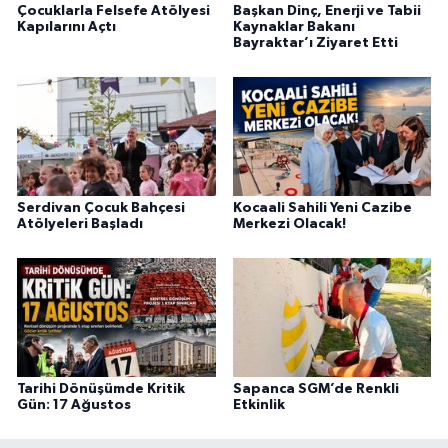
Çocuklarla Felsefe Atölyesi
Başkan Dinç, Enerji ve Tabii
Kapılarını Açtı
Kaynaklar Bakanı
Bayraktar’ı Ziyaret Etti
Serdivan Çocuk Bahçesi
Kocaali Sahili Yeni Cazibe
Atölyeleri Başladı
Merkezi Olacak!
Tarihi Dönüşümde Kritik
Sapanca SGM’de Renkli
Gün: 17 Ağustos
Etkinlik