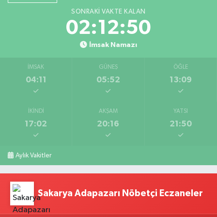
SONRAKI VAKTE KALAN
02:12:49
İmsak Namazı
İMSAK
GÜNEŞ
ÖĞLE
04:11
05:52
13:09
İKINDI
AKŞAM
YATSI
17:02
20:16
21:50
Aylık Vakitler
Sakarya Adapazarı Nöbetçi Eczaneler