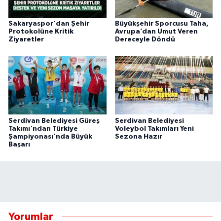
Sakaryaspor'dan Şehir
Büyükşehir Sporcusu Taha,
Protokolüne Kritik
Avrupa’dan Umut Veren
Ziyaretler
Dereceyle Döndü
Serdivan Belediyesi Güreş
Serdivan Belediyesi
Takımı'ndan Türkiye
Voleybol Takımları Yeni
Şampiyonası'nda Büyük
Sezona Hazır
Başarı
Yorumlar