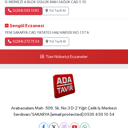
İS MERKEZİ A BLOK GÜLLÜK MAH.SAĞLIK CAD.5 1D
0 (264) 503 10 83
Yol Tarifi Al
Şengül Eczanesi
YENI SAKARYA CAD. PATATES HALI KARSISI NO:157 A
0 (264) 272 75 54
Yol Tarifi Al
Tüm Nöbetçi Eczaneler
Arabacıalanı Mah. 509. Sk. No:3 D:2 Yiğit Çelik İş Merkezi
Serdivan/SAKARYA
[email protected]
0530 450 10 54