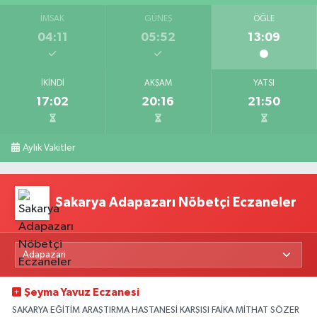
İMSAK
GÜNEŞ
ÖĞLE
04:11
05:52
13:09
İKINDI
AKŞAM
YATSI
17:02
20:16
21:50
Aylık Vakitler
Sakarya Adapazarı Nöbetçi Eczaneler
Şeyma Yavuz Eczanesi
SAKARYA EĞİTİM ARAŞTIRMA HASTANESİ KARŞISI FAİKA MİTHAT SÖZER