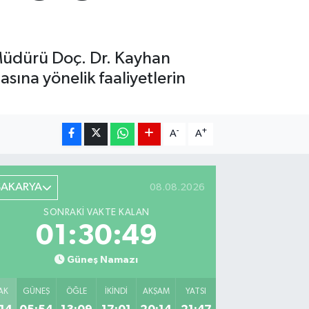
 Müdürü Doç. Dr. Kayhan
sına yönelik faaliyetlerin
-
+
A
A
SAKARYA
08.08.2026
SONRAKI VAKTE KALAN
01:30:48
Güneş Namazı
AK
GÜNEŞ
ÖĞLE
İKINDI
AKŞAM
YATSI