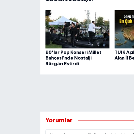
90’lar Pop Konseri Millet
TÜİK Açı
Bahçesi’nde Nostalji
Alan İl B
Rüzgârı Estirdi
Yorumlar