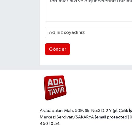
Gönder
Arabacıalanı Mah. 509. Sk. No:3 D:2 Yiğit Çelik İş
Merkezi Serdivan/SAKARYA
[email protected]
0
450 10 54