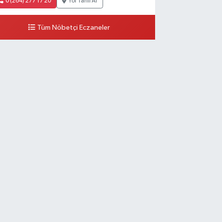
0 (264) 277 17 20
Yol Tarifi Al
Tüm Nöbetçi Eczaneler