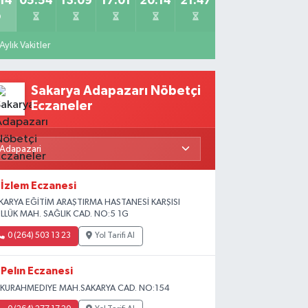
14
05:54
13:09
17:01
20:14
21:47
Aylık Vakitler
Sakarya Adapazarı Nöbetçi
Eczaneler
İzlem Eczanesi
KARYA EĞİTİM ARAŞTIRMA HASTANESİ KARŞISI
LLÜK MAH. SAĞLIK CAD. NO:5 1G
0 (264) 503 13 23
Yol Tarifi Al
Pelın Eczanesi
KURAHMEDIYE MAH.SAKARYA CAD. NO:154