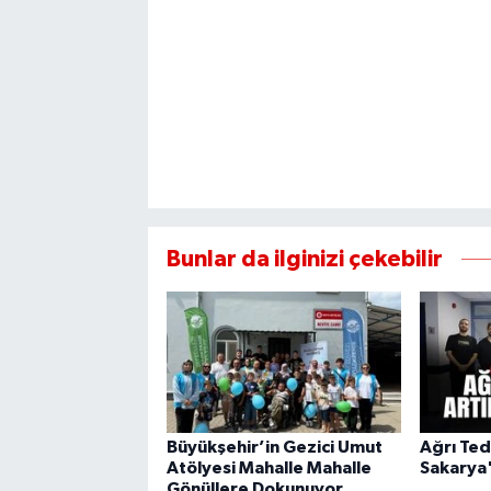
Bunlar da ilginizi çekebilir
Büyükşehir’in Gezici Umut
Ağrı Ted
Atölyesi Mahalle Mahalle
Sakarya
Gönüllere Dokunuyor