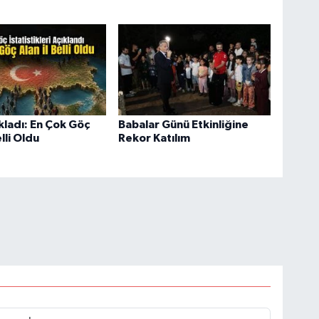
kladı: En Çok Göç
Babalar Günü Etkinliğine
elli Oldu
Rekor Katılım