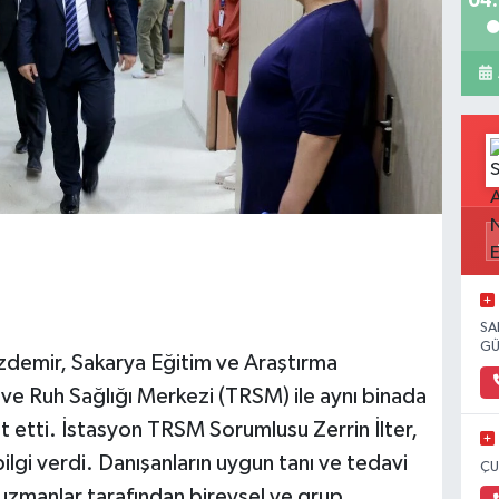
04:
SA
GÜ
zdemir, Sakarya Eğitim ve Araştırma
e Ruh Sağlığı Merkezi (TRSM) ile aynı binada
t etti. İstasyon TRSM Sorumlusu Zerrin İlter,
bilgi verdi. Danışanların uygun tanı ve tedavi
ÇU
i, uzmanlar tarafından bireysel ve grup